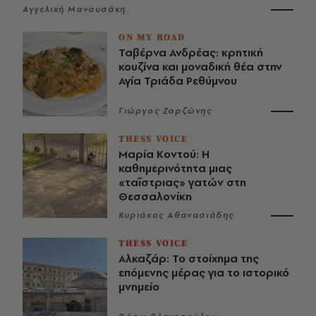
Αγγελική Μανουσάκη
ON MY ROAD
Ταβέρνα Ανδρέας: κρητική
κουζίνα και μοναδική θέα στην
Αγία Τριάδα Ρεθύμνου
Γιώργος Ζαρζώνης
THESS VOICE
Μαρία Κοντού: Η
καθημερινότητα μιας
«ταΐστριας» γατών στη
Θεσσαλονίκη
Κυριάκος Αθανασιάδης
THESS VOICE
Αλκαζάρ: Το στοίχημα της
επόμενης μέρας για το ιστορικό
μνημείο