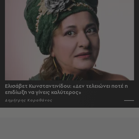
Ελισάβετ Κωνσταντινίδου: «Δεν τελειώνει ποτέ η
επιδίωξη να γίνεις καλύτερος»
Δημήτρης Καραθάνος