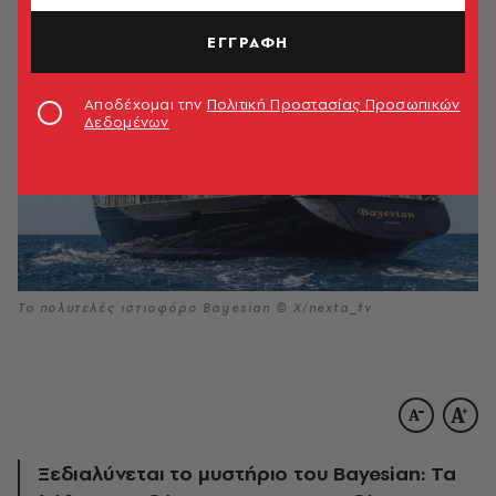
ΕΓΓΡΑΦΗ
Αποδέχομαι την
Πολιτική Προστασίας Προσωπικών
Δεδομένων
Το πολυτελές ιστιοφόρο Bayesian © Χ/nexta_tv
Ξεδιαλύνεται το μυστήριο του Bayesian: Τα