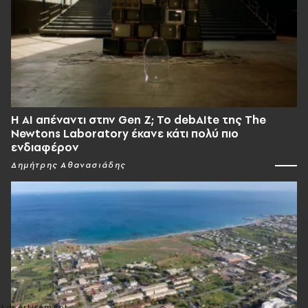
Η AI απέναντι στην Gen Z; Το debAIte της The
Newtons Laboratory έκανε κάτι πολύ πιο
ενδιαφέρον
Δημήτρης Αθανασιάδης