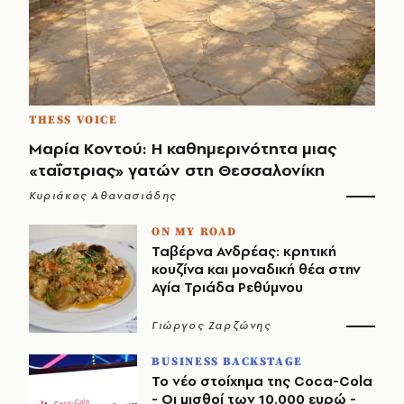
THESS VOICE
Μαρία Κοντού: Η καθημερινότητα μιας
«ταΐστριας» γατών στη Θεσσαλονίκη
Κυριάκος Αθανασιάδης
ON MY ROAD
Ταβέρνα Ανδρέας: κρητική
κουζίνα και μοναδική θέα στην
Αγία Τριάδα Ρεθύμνου
Γιώργος Ζαρζώνης
BUSINESS BACKSTAGE
Το νέο στοίχημα της Coca-Cola
- Οι μισθοί των 10.000 ευρώ -