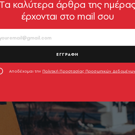
Tα καλύτερα άρθρα της ημέρα
έρχονται στο mail σου
ΕΓΓΡΑΦΗ
Αποδέχομαι την
Πολιτική Προστασίας Προσωπικών Δεδομένω