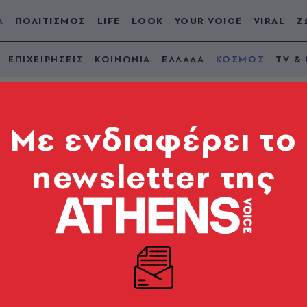
Α
ΠΟΛΙΤΙΣΜΟΣ
LIFE
LOOK
YOUR VOICE
VIRAL
Ζ
ΕΠΙΧΕΙΡΗΣΕΙΣ
ΚΟΙΝΩΝΙΑ
ΕΛΛΑΔΑ
ΚΟΣΜΟΣ
TV &
Mε ενδιαφέρει το
newsletter της
ντα χρόνια μετά – Ο
ωή εκεί σήμερα
ου άλλαξε για πάντα τη ζωή ολόκληρου του πλανήτη