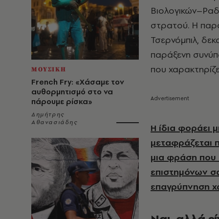
Βιολογικών–Ραδ
στρατού. Η παρου
Τσερνόμπιλ, δεκ
παράξενη συνύπ
που χαρακτηρίζε
ΜΟΥΣΙΚΗ
French Fry: «Χάσαμε τον
αυθορμητισμό στο να
πάρουμε ρίσκα»
Δημήτρης
Αθανασιάδης
Η ίδια φοράει 
μεταφράζεται π
μια φράση που 
επιστημόνων σ
επαγρύπνηση χω
Ναι, αλλά ε