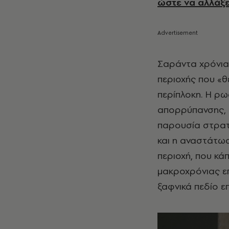
ώστε να αλλάξε
Σαράντα χρόνια 
περιοχής που «θε
περίπλοκη. Η ρω
απορρύπανσης, 
παρουσία στρατ
και η αναστάτω
περιοχή, που κά
μακροχρόνιας επ
ξαφνικά πεδίο επ