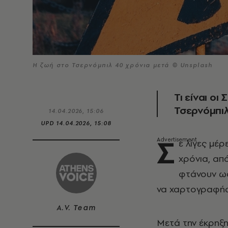
Η ζωή στο Τσερνόμπιλ 40 χρόνια μετά © Unsplash
Τι είναι οι
Τσερνόμπι
14.04.2026, 15:06
UPD
14.04.2026, 15:08
Σ
ε λίγες μέ
χρόνια, απ
φτάνουν ως
να χαρτογραφήσ
A.V. Team
Μετά την έκρηξ