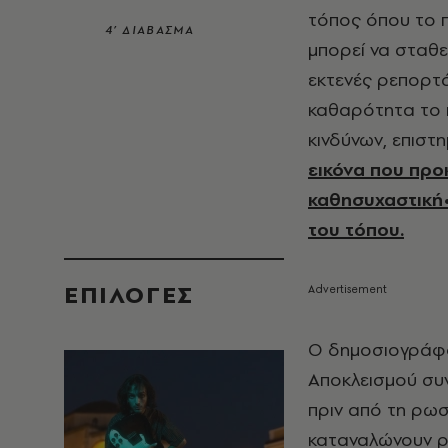
τόπος όπου το π
4’ ΔΙΑΒΑΣΜΑ
μπορεί να σταθε
εκτενές ρεπορτά
καθαρότητα το π
κινδύνων, επιστ
εικόνα που προ
καθησυχαστική• 
του τόπου.
EΠΙΛΟΓΈΣ
Ο δημοσιογράφο
Αποκλεισμού συν
πριν από τη ρωσ
καταναλώνουν ρ