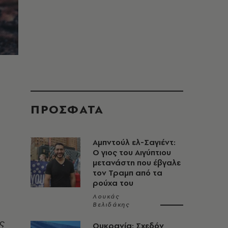
ΠΡΟΣΦΑΤΑ
Αμπντούλ ελ-Σαγιέντ:
Ο γιος του Αιγύπτιου
μετανάστη που έβγαλε
τον Τραμπ από τα
ρούχα του
Λουκάς
Βελιδάκης
ς
Ουκρανία: Σχεδόν