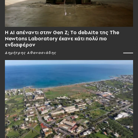
Η AI απέναντι στην Gen Z; Το debAIte της The
Newtons Laboratory έκανε κάτι πολύ πιο
ενδιαφέρον
Δημήτρης Αθανασιάδης