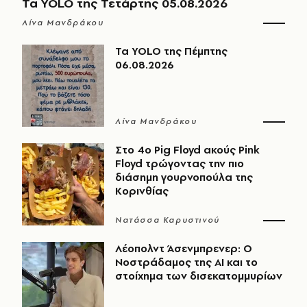
Τα YOLO της Τετάρτης 05.08.2026
Λίνα Μανδράκου
Τα YOLO της Πέμπτης
06.08.2026
Λίνα Μανδράκου
Στο 4ο Pig Floyd ακούς Pink
Floyd τρώγοντας την πιο
διάσημη γουρνοπούλα της
Κορινθίας
Νατάσσα Καρυστινού
Λέοπολντ Άσενμπρενερ: Ο
Νοστράδαμος της AI και το
στοίχημα των δισεκατομμυρίων