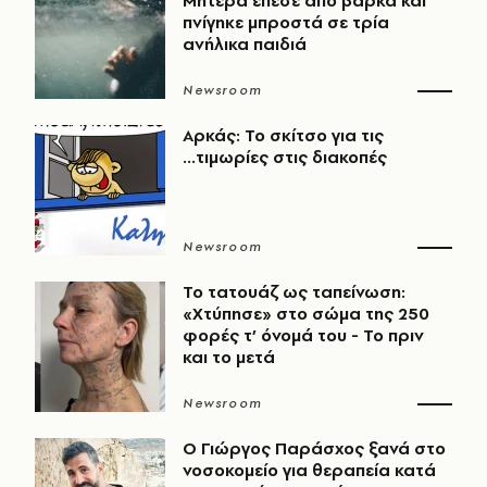
Μητέρα έπεσε από βάρκα και
πνίγηκε μπροστά σε τρία
ανήλικα παιδιά
Newsroom
Αρκάς: Το σκίτσο για τις
...τιμωρίες στις διακοπές
Newsroom
Το τατουάζ ως ταπείνωση:
«Χτύπησε» στο σώμα της 250
φορές τ’ όνομά του - Το πριν
και το μετά
Newsroom
O Γιώργος Παράσχος ξανά στο
νοσοκομείο για θεραπεία κατά