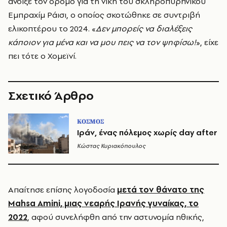
άνοιξε τον δρόμο για τη νίκη του σκληροπυρηνικού
Εμπραχίμ Ράισι, ο οποίος σκοτώθηκε σε συντριβή
ελικοπτέρου το 2024. «
Δεν μπορείς να διαλέξεις
κάποιον για μένα και να μου πεις να τον ψηφίσω!
», είχε
πει τότε ο Χομεϊνί.
Σχετικό Άρθρο
ΚΟΣΜΟΣ
Ιράν, ένας πόλεμος χωρίς day after
Κώστας Κυριακόπουλος
Απαίτησε επίσης λογοδοσία
μετά τον θάνατο της
Mahsa Amini, μιας νεαρής Ιρανής γυναίκας, το
2022
, αφού συνελήφθη από την αστυνομία ηθικής,