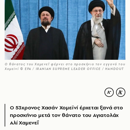
Ο θάνατος του Χαμενεΐ φέρνει στο προσκήνιο τον εγγονό του
Χομεϊνί © EPA / IRANIAN SUPREME LEADER OFFICE / HANDOUT
Ο 53χρονος Χασάν Χομεϊνί έρχεται ξανά στο
προσκήνιο μετά τον θάνατο του Αγιατολάχ
Αλί Χαμενεΐ