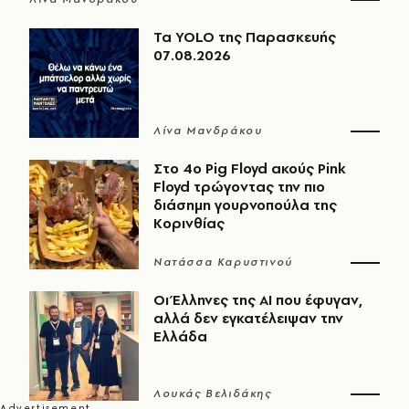
Τα YOLO της Παρασκευής
07.08.2026
Λίνα Μανδράκου
Στο 4ο Pig Floyd ακούς Pink
Floyd τρώγοντας την πιο
διάσημη γουρνοπούλα της
Κορινθίας
Νατάσσα Καρυστινού
Οι Έλληνες της ΑΙ που έφυγαν,
αλλά δεν εγκατέλειψαν την
Ελλάδα
Λουκάς Βελιδάκης