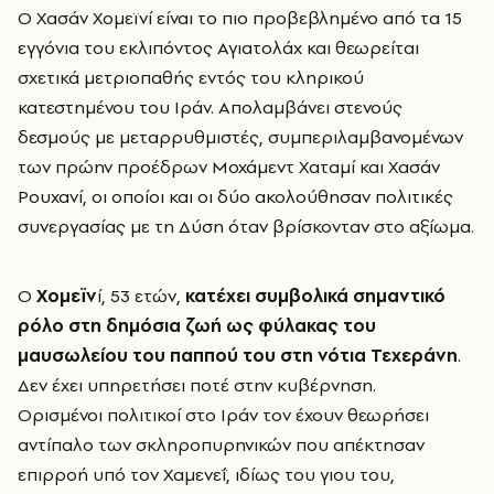
Ο Χασάν Χομεϊνί είναι το πιο προβεβλημένο από τα 15
εγγόνια του εκλιπόντος Αγιατολάχ και θεωρείται
σχετικά μετριοπαθής εντός του κληρικού
κατεστημένου του Ιράν. Απολαμβάνει στενούς
δεσμούς με μεταρρυθμιστές, συμπεριλαμβανομένων
των πρώην προέδρων Μοχάμεντ Χαταμί και Χασάν
Ρουχανί, οι οποίοι και οι δύο ακολούθησαν πολιτικές
συνεργασίας με τη Δύση όταν βρίσκονταν στο αξίωμα.
Ο
Χομεϊν
ί, 53 ετών,
κατέχει συμβολικά σημαντικό
ρόλο στη δημόσια ζωή ως φύλακας του
μαυσωλείου του παππού του στη νότια Τεχεράνη
.
Δεν έχει υπηρετήσει ποτέ στην κυβέρνηση.
Ορισμένοι πολιτικοί στο Ιράν τον έχουν θεωρήσει
αντίπαλο των σκληροπυρηνικών που απέκτησαν
επιρροή υπό τον Χαμενεΐ, ιδίως του γιου του,