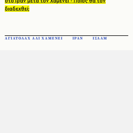
στο Ιράν μετά τον Χαμενεΐ - Ποιος θα τον
διαδεχθεί;
ΑΓΙΑΤΟΛΑΧ AΛΙ ΧΑΜΕΝΕΙ
ΙΡΑΝ
ΙΣΛΑΜ