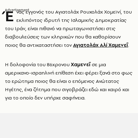
Έ
νας εγγονός του Αγιατολάχ Ρουχολάχ Χομεϊνί, του
εκλιπόντος ιδρυτή της Ισλαμικής Δημοκρατίας
του Ιράν, είναι πιθανό να πρωταγωνιστήσει στις
διαβουλεύσεις των κληρικών που θα καθορίσουν
ποιος θα αντικαταστήσει τον
Αγιατολάχ Αλί Χαμενεΐ
.
Η δολοφονία του 86χρονου
Χαμενεΐ
σε μια
αμερικανο-ισραηλινή επίθεση έχει φέρει ξανά στο φως
το ερώτημα ποιος θα είναι ο επόμενος Ανώτατος
Ηγέτης, ένα ζήτημα που σιγοβράζει εδώ και καιρό και
για το οποίο δεν υπήρχε σαφήνεια.