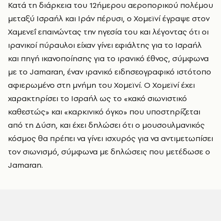
Κατά τη διάρκεια του 12ήμερου αεροπορικού πολέμου
μεταξύ Ισραήλ και Ιράν πέρυσι, ο Χομεϊνί έγραψε στον
Χαμενεΐ επαινώντας την ηγεσία του και λέγοντας ότι οι
ιρανικοί πύραυλοι είχαν γίνει εφιάλτης για το Ισραήλ
και πηγή ικανοποίησης για το ιρανικό έθνος, σύμφωνα
με το Jamaran, έναν ιρανικό ειδησεογραφικό ιστότοπο
αφιερωμένο στη μνήμη του Χομεϊνί. Ο Χομεϊνί έχει
χαρακτηρίσει το Ισραήλ ως το «κακό σιωνιστικό
καθεστώς» και «καρκινικό όγκο» που υποστηρίζεται
από τη Δύση, και έχει δηλώσει ότι ο μουσουλμανικός
κόσμος θα πρέπει να γίνει ισχυρός για να αντιμετωπίσει
τον σιωνισμό, σύμφωνα με δηλώσεις που μετέδωσε ο
Jamaran.