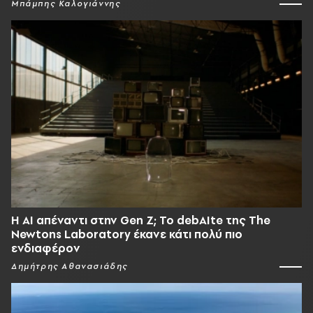
Μπάμπης Καλογιάννης
Η AI απέναντι στην Gen Z; Το debAIte της The
Newtons Laboratory έκανε κάτι πολύ πιο
ενδιαφέρον
Δημήτρης Αθανασιάδης