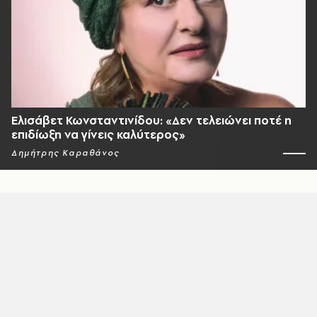
Ελισάβετ Κωνσταντινίδου: «Δεν τελειώνει ποτέ η
επιδίωξη να γίνεις καλύτερος»
Δημήτρης Καραθάνος