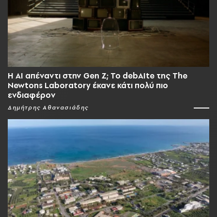
Η AI απέναντι στην Gen Z; Το debAIte της The
Newtons Laboratory έκανε κάτι πολύ πιο
ενδιαφέρον
Δημήτρης Αθανασιάδης