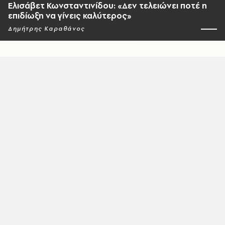
Ελισάβετ Κωνσταντινίδου: «Δεν τελειώνει ποτέ η
επιδίωξη να γίνεις καλύτερος»
Δημήτρης Καραθάνος