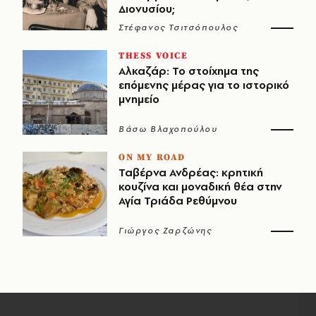
Διονυσίου;
Στέφανος Τσιτσόπουλος
THESS VOICE
Αλκαζάρ: Το στοίχημα της
επόμενης μέρας για το ιστορικό
μνημείο
Βάσω Βλαχοπούλου
ON MY ROAD
Ταβέρνα Ανδρέας: κρητική
κουζίνα και μοναδική θέα στην
Αγία Τριάδα Ρεθύμνου
Γιώργος Ζαρζώνης