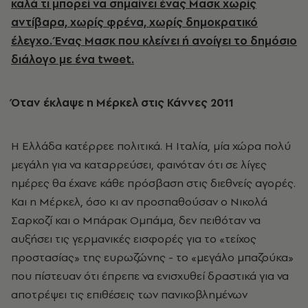
καλά τι μπορεί να σημαίνει ένας Μασκ χωρίς
αντίβαρα, χωρίς φρένα, χωρίς δημοκρατικό
έλεγχο. Ένας Μασκ που κλείνει ή ανοίγει το δημόσιο
διάλογο με ένα tweet.
Όταν έκλαψε η Μέρκελ στις Κάννες 2011
Η Ελλάδα κατέρρεε πολιτικά. Η Ιταλία, μία χώρα πολύ
μεγάλη για να καταρρεύσει, φαινόταν ότι σε λίγες
ημέρες θα έχανε κάθε πρόσβαση στις διεθνείς αγορές.
Και η Μέρκελ, όσο κι αν προσπαθούσαν ο Νικολά
Σαρκοζί και ο Μπάρακ Ομπάμα, δεν πειθόταν να
αυξήσει τις γερμανικές εισφορές για το «τείχος
προστασίας» της ευρωζώνης - το «μεγάλο μπαζούκα»
που πίστευαν ότι έπρεπε να ενισχυθεί δραστικά για να
αποτρέψει τις επιθέσεις των πανικοβλημένων