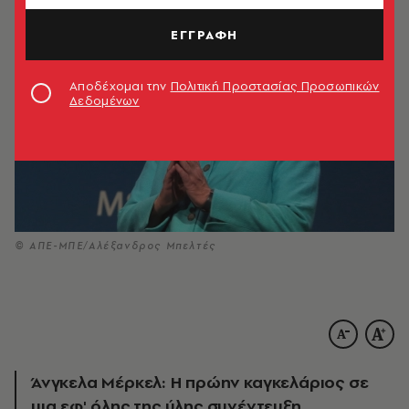
ΕΓΓΡΑΦΗ
Αποδέχομαι την
Πολιτική Προστασίας Προσωπικών
Δεδομένων
© ΑΠΕ-ΜΠΕ/Αλέξανδρος Μπελτές
Άνγκελα Μέρκελ: Η πρώην καγκελάριος σε
μια εφ' όλης της ύλης συνέντευξη