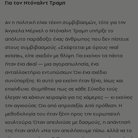
Για τον Ντόναλντ Τραμπ
Αν η πολιτική είναι τέχνη συμβιβασμών, τότε για την
Άνγκελα Μέρκελ ο Ντόναλντ Τραμπ υπήρξε το
απόλυτο παράδοξο: ένας άνθρωπος που δεν πίστευε
στους συμβιβασμούς. «Σκέφτεται με όρους real
estate», είπε σχεδόν με θλίψη. Για εκείνον τα πάντα
ήταν ένα deal — μια αγοραπωλησία, ένα
ανταλλακτήριο εντυπώσεων. Όχι ένα σχέδιο
συνύπαρξης. Κι αυτό για εκείνη ήταν ξένο, ίσως και
επικίνδυνο. Θυμήθηκε πως σε κάθε Σύνοδο τούς
έλεγαν να κάνουν χειραψία για τις κάμερες — κι εκείνος
την αγνοούσε. Όχι από απροσεξία. Από πρόθεση. Η
μεθοδολογία του ήταν ξένη προς την ευρωπαϊκή
κουλτούρα. Όταν απειλούσε με δασμούς, η απάντησή
της ήταν απλή: «Να τον απειλήσουμε πίσω. Αλλά να το