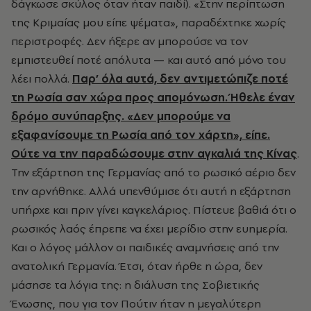
δάγκωσε σκύλος όταν ήταν παιδί). «Στην περίπτωση
της Κριμαίας μου είπε ψέματα», παραδέχτηκε χωρίς
περιστροφές. Δεν ήξερε αν μπορούσε να τον
εμπιστευθεί ποτέ απόλυτα — και αυτό από μόνο του
λέει πολλά.
Παρ’ όλα αυτά, δεν αντιμετώπιζε ποτέ
τη Ρωσία σαν χώρα προς απομόνωση. Ήθελε έναν
δρόμο συνύπαρξης. «Δεν μπορούμε να
εξαφανίσουμε τη Ρωσία από τον χάρτη», είπε.
Ούτε να την παραδώσουμε στην αγκαλιά της Κίνας
.
Την εξάρτηση της Γερμανίας από το ρωσικό αέριο δεν
την αρνήθηκε. Αλλά υπενθύμισε ότι αυτή η εξάρτηση
υπήρχε και πριν γίνει καγκελάριος. Πίστευε βαθιά ότι ο
ρωσικός λαός έπρεπε να έχει μερίδιο στην ευημερία.
Και ο λόγος μάλλον οι παιδικές αναμνήσεις από την
ανατολική Γερμανία. Έτσι, όταν ήρθε η ώρα, δεν
μάσησε τα λόγια της: η διάλυση της Σοβιετικής
Ένωσης, που για τον Πούτιν ήταν η μεγαλύτερη