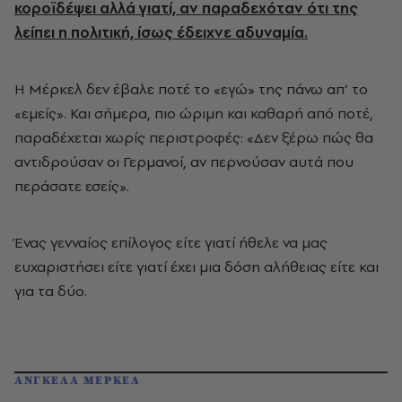
κοροϊδέψει αλλά γιατί, αν παραδεχόταν ότι της
λείπει η πολιτική, ίσως έδειχνε αδυναμία.
Η Μέρκελ δεν έβαλε ποτέ το «εγώ» της πάνω απ’ το
«εμείς». Και σήμερα, πιο ώριμη και καθαρή από ποτέ,
παραδέχεται χωρίς περιστροφές: «Δεν ξέρω πώς θα
αντιδρούσαν οι Γερμανοί, αν περνούσαν αυτά που
περάσατε εσείς».
Ένας γενναίος επίλογος είτε γιατί ήθελε να μας
ευχαριστήσει είτε γιατί έχει μια δόση αλήθειας είτε και
για τα δύο.
ΑΝΓΚΕΛΑ ΜΕΡΚΕΛ