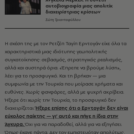
αυτοβιογραφία μιας απολιτίκ
διαχειρίστριας κρίσεων
Σώτη Τριανταφύλλου
Η σχέση της με τον Ρετζέπ Ταγίπ Ερντογάν είχε όλα τα
χαρακτηριστικά μιας ιδιότυπης γεωπολιτικής
συγκατοίκησης: σεβασμός, στρατηγικός ρεαλισμός,
αλλά και αυστηρά όρια. «Έπρεπε να βρούμε λύση»,
λέει για το προσφυγικό. Και τη βρήκαν — μια
συμφωνία με την Τουρκία που μοίρασε χρήματα και
ευθύνες. Χωρίς φανφάρες, αλλά με ψυχρή ακρίβεια.
Ήξερε ότι χωρίς την Τουρκία, το προσφυγικό δεν
διαχειρίζεται.
Ήξερε επίσης ότι ο Ερντογάν δεν είναι
εύκολος παίκτης — γι’ αυτό και πήγε η ίδια στην
Άγκυρα.
Όχι για να παραδοθεί, αλλά για να εξηγήσει.
Όπως έκανε πάντα. Δεν τον εμπιστευόταν απολύτως,