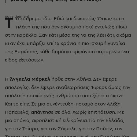
Τ
ο κούρεμα, ίδιο. Εδώ και δεκαετίες. Όπως και η
πλάτη της που δεν ακουμπά ποτέ εντελώς πίσω
στην καρέκλα. Σαν κάτι μέσα της να της λέει ότι, ακόμα
κι αν έχει υπάρξει επί 16 χρόνια η πιο ισχυρή γυναίκα
της Ευρώπης, κάθε δημόσια εμφάνιση παραμένει ένα
είδος εξετάσεων.
Η
Άνγκελα Μέρκελ
ήρθε στην Αθήνα. Δεν έφερε
απολογίες, δεν έφερε αναθεωρήσεις. Έφερε όμως την
απόλυτη ησυχία ενός ανθρώπου που ξέρει τι έκανε.
Και το είπε. Σε μια συνέντευξη-ποταμό στον Αλέξη
Παπαχελά, απάντησε σε όλα. Χωρίς επιτήδευση. Με
μια σπάνια, αφοπλιστική ειλικρίνεια. Για την Ελλάδα,
για τον Τσίπρα, για τον Σόιμπλε, για τον Πούτιν, τον
Τραμπ, τον Ομπάμα, το προσφυγικό, την Ευρώπη. Και