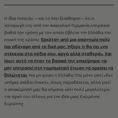
Η ίδια πιστεύει —και το λέει ξεκάθαρα— ότι η
καταγωγή της από την Ανατολική Γερμανία επηρέασε
βαθιά τον τρόπο με τον οποίο έβλεπε την Ελλάδα την
εποχή της κρίσης.
Ερχόταν από μια οικονομία πολύ
πιο αδύναμη από τη δική μας. Ήξερε τι θα πει «να
στέκεσαι στα πόδια σου, αργά αλλά σταθερά». Και
ίσως αυτό να ήταν το βασικό της επιχείρημα: να
μην επιτραπεί στη νομισματική ένωση να αρχίσει να
ξηλώνεται.
Να μη φύγει η Ελλάδα. Όχι μόνο γιατί «δεν
υπήρχε σχέδιο Grexit», όπως παραδέχεται, αλλά γιατί
η αποχώρησή μας θα σήμαινε κάτι πολύ μεγαλύτερο:
την αρχή του τέλους για την ιδέα μιας Ενωμένης
Ευρώπης.