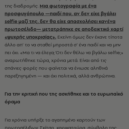
της διαδρομής.
Μια φωτογραφία με ένα
προσφυγόπουλο —παιδί που, αν δεν είχε βγάλει
selfie μαζί της, δεν θα είχε απασχολήσει κανένα
πρωτοσέλιδο— μετατράπηκε σε αποδεικτικό χαρτί
«ψυχρής υποκρισίας».
Εκείνη όμως δεν έκανε τίποτα
άλλο απ’ το να σταθεί μπροστά σ’ ένα παιδί και να μην
πει όχι. «Μα τι να έλεγα; Ότι δεν θέλω να βγάλω selfie;»
αναρωτήθηκε τώρα, χρόνια μετά. Είναι από τις
σπάνιες φορές που φαίνεται να ένιωσε αληθινά
παρεξηγημένη — και όχι πολιτικά, αλλά ανθρώπινα.
Για την κριτική που της ασκήθηκε και το ευρωπαϊκό
όραμα
Για χρόνια υπήρξε το αγαπημένο καρτούν των
πρωτοσέλιδων. Σκίτσο, καρικατούρα, σύμβολο της