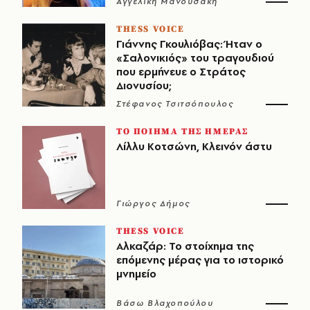
Αγγελική Μανουσάκη
THESS VOICE
Γιάννης Γκουλιόβας: Ήταν ο
«Σαλονικιός» του τραγουδιού
που ερμήνευε ο Στράτος
Διονυσίου;
Στέφανος Τσιτσόπουλος
ΤΟ ΠΟΙΗΜΑ ΤΗΣ ΗΜΕΡΑΣ
Λίλλυ Κοτσώνη, Κλεινόν άστυ
Γιώργος Δήμος
THESS VOICE
Αλκαζάρ: Το στοίχημα της
επόμενης μέρας για το ιστορικό
μνημείο
Βάσω Βλαχοπούλου