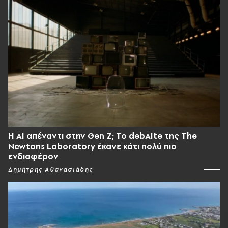
Η AI απέναντι στην Gen Z; Το debAIte της The
Newtons Laboratory έκανε κάτι πολύ πιο
ενδιαφέρον
Δημήτρης Αθανασιάδης