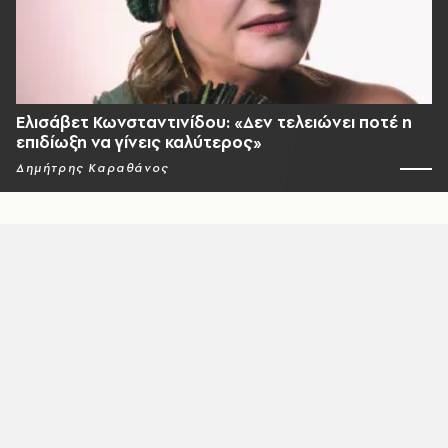
Ελισάβετ Κωνσταντινίδου: «Δεν τελειώνει ποτέ η
επιδίωξη να γίνεις καλύτερος»
Δημήτρης Καραθάνος