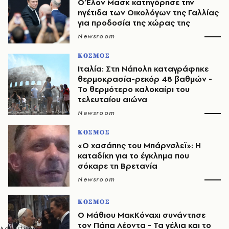
Ο Έλον Μασκ κατηγόρησε την
ηγέτιδα των Οικολόγων της Γαλλίας
για προδοσία της χώρας της
Newsroom
ΚΟΣΜΟΣ
Ιταλία: Στη Νάπολη καταγράφηκε
θερμοκρασία-ρεκόρ 48 βαθμών -
To θερμότερο καλοκαίρι του
τελευταίου αιώνα
Newsroom
ΚΟΣΜΟΣ
«Ο χασάπης του Μπάρνσλεϊ»: Η
καταδίκη για το έγκλημα που
σόκαρε τη Βρετανία
Newsroom
ΚΟΣΜΟΣ
Ο Μάθιου ΜακΚόναχι συνάντησε
τον Πάπα Λέοντα - Τα γέλια και το