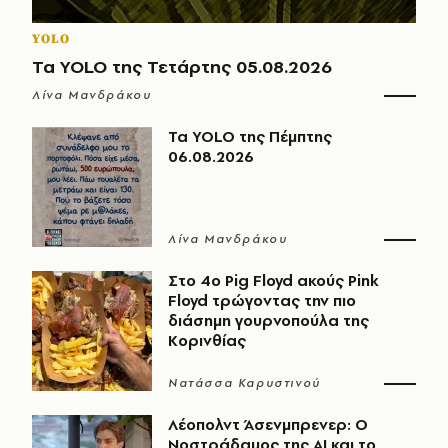
YOLO
Τα YOLO της Τετάρτης 05.08.2026
Λίνα Μανδράκου
Τα YOLO της Πέμπτης
06.08.2026
Λίνα Μανδράκου
Στο 4ο Pig Floyd ακούς Pink
Floyd τρώγοντας την πιο
διάσημη γουρνοπούλα της
Κορινθίας
Νατάσσα Καρυστινού
Λέοπολντ Άσενμπρενερ: Ο
Νοστράδαμος της AI και το