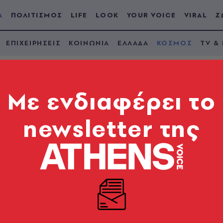
Α
ΠΟΛΙΤΙΣΜΟΣ
LIFE
LOOK
YOUR VOICE
VIRAL
Ζ
ΕΠΙΧΕΙΡΗΣΕΙΣ
ΚΟΙΝΩΝΙΑ
ΕΛΛΑΔΑ
ΚΟΣΜΟΣ
TV &
Mε ενδιαφέρει το
newsletter της
ικό έγκλημα με όπλο
ούρουνου στο κέντρ
 σας, βρωμομετανάστες» προτού στοχεύσει τον άτυ