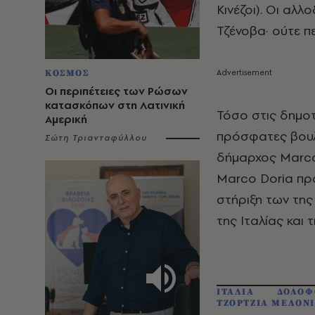
Κινέζοι). Οι αλ
Τζένοβα· ούτε π
ΚΟΣΜΟΣ
Οι περιπέτειες των Ρώσων
κατασκόπων στη Λατινική
Τόσο στις δημοτ
Αμερική
πρόσφατες βουλε
Σώτη Τριανταφύλλου
δήμαρχος Marco
Marco Doria προ
στήριξη των της
της Ιταλίας και 
ΙΤΑΛΙΑ
ΔΟΛΟΦ
ΤΖΟΡΤΖΙΑ ΜΕΛΟΝΙ