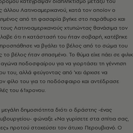
 δρόμου κατέγραψαν διαπληκτισμό μεταξύ του
ς άλλου Λατινοαμερικανού, κατά τον οποίον ο
χλημένος από τη φασαρία βγήκε στο παράθυρο και
 στους Λατινοαμερικανούς χτυπώντας θανάσιμα τον
άλαβε ότι η κατάστασή του ήταν σοβαρή, κατέβηκε
 προσπάθησε να βγάλει το βέλος από το σώμα του
το βέλος ήταν σπασμένο. Το θύμα είχε πάει σε φιλι
αν αγώνα ποδοσφαίρου για να γιορτάσει τη γέννηση
ου του, αλλά φεύγοντας από ’κει άρχισε να
ον φίλο του για το ποδόσφαιρο και αντέδρασε
ιλές του 61χρονου.
 μεγάλη δημοσιότητα διότι ο δράστης -ένας
υβουργείου- φώναξε «Να γυρίσετε στα σπίτια σας,
ς» προτού στοχεύσει τον άτυχο Περουβιανό. Ο