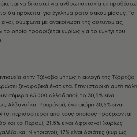
όκειται να δικαστεί για ανθρωποκτονία εκ προθέσεω
το ότι πρόκειται για έγκλημα ρατσιστικού μίσους. Το
η είναι, σύμφωνα με ανακοίνωση της αστυνομίας,
 το οποίο προορίζεται κυρίως για το κυνήγι του
.
ανησυχία στην Τζένοβα μήπως η εκλογή της Τζόρτζια
ρώσει ξενοφοβικά ένστικτα. Στην ιστορική αυτή πόλ
ουν σήμερα 65.000 αλλοδαποί: το 30,5% είναι
ως Αλβανοί και Ρουμάνοι), ένα ακόμη 30,5% είναι
ί (οι περισσότεροι από τους οποίους προέρχονται
ρ και το Περού), 21,5% είναι Αφρικανοί (κυρίως
αλέζοι και Νιγηριανοί), 17% είναι Ασιάτες (κυρίως