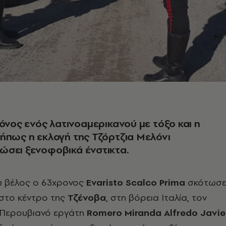
φόνος ενός λατινοαμερικανού με τόξο και η
ήπως η εκλογή της Τζόρτζια Μελόνι
ώσει ξενοφοβικά ένστικτα.
αι βέλος ο 63χρονος
Evaristo
Scalco
Prima
σκότωσ
στο κέντρο της
Τζένοβα
, στη βόρεια Ιταλία, τον
 Περουβιανό εργάτη
Romero
Miranda
Alfredo
Javie