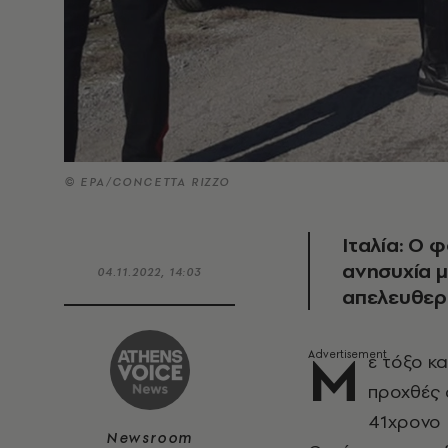
© EPA/CONCETTA RIZZO
Ιταλία: Ο 
ανησυχία μ
04.11.2022, 14:03
απελευθερ
Μ
ε τόξο κ
προχθές 
41χρονο
Newsroom