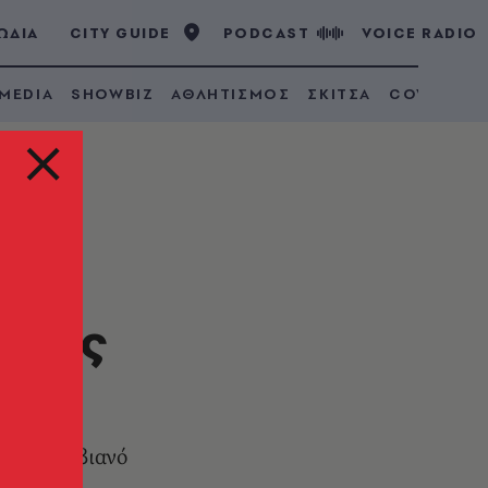
ΩΔΙΑ
CITY GUIDE
PODCAST
VOICE RADIO
 MEDIA
SHOWBIZ
ΑΘΛΗΤΙΣΜΟΣ
ΣΚΙΤΣΑ
COVID 19
ο της
χο Περουβιανό