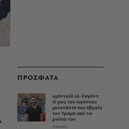
ΠΡΟΣΦΑΤΑ
Αμπντούλ ελ-Σαγιέντ:
Ο γιος του Αιγύπτιου
ε
μετανάστη που έβγαλε
τον Τραμπ από τα
ρούχα του
r
.
Λουκάς