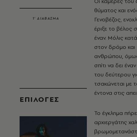
Οι κάμερες του
θύματος και ενό
Γενοβέζος, ενο
1’ ΔΙΑΒΑΣΜΑ
έριξε το βέλος
έναν. Μόλις κατ
στον δρόμο και
ανθρώπου, όμως 
σπίτι να δει έν
του δεύτερου γι
τσακώνεται με τ
έντονα στις απε
EΠΙΛΟΓΈΣ
Το έγκλημα πήρε
αρχιεργάτης χαλ
βρωμομετανάστε