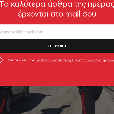
Tα καλύτερα άρθρα της ημέρα
έρχονται στο mail σου
ΕΓΓΡΑΦΗ
Αποδέχομαι την
Πολιτική Προστασίας Προσωπικών Δεδομένω