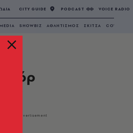
ΩΔΙΑ
CITY GUIDE
PODCAST
VOICE RADIO
 MEDIA
SHOWBIZ
ΑΘΛΗΤΙΣΜΟΣ
ΣΚΙΤΣΑ
COVID 19
υαδόρ
λθει στην