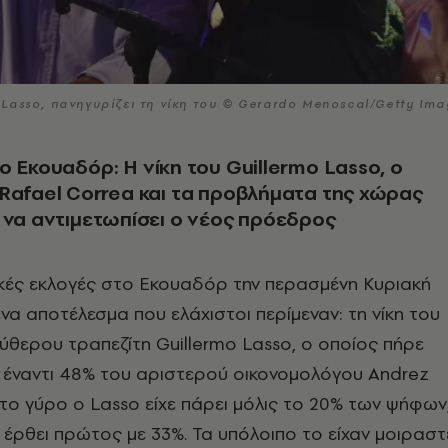
Lasso, πανηγυρίζει τη νίκη του © Gerardo Menoscal/Getty Ima
ο Εκουαδόρ: Η νίκη του Guillermo Lasso, ο
Rafael Correa και τα προβλήματα της χώρας
 να αντιμετωπίσει ο νέος πρόεδρος
ικές εκλογές στο Εκουαδόρ την περασμένη Κυριακή
να αποτέλεσμα που ελάχιστοι περίμεναν: τη νίκη του
ύθερου τραπεζίτη Guillermo Lasso, ο οποίος πήρε
έναντι 48% του αριστερού οικονομολόγου Andrez
το γύρο ο Lasso είχε πάρει μόλις το 20% των ψήφων
ε έρθει πρώτος με 33%. Τα υπόλοιπο το είχαν μοιραστ