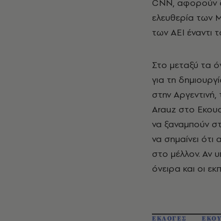
CNN, αφορούν σ
ελευθερία των 
των ΑΕΙ έναντι 
Στο μεταξύ τα ό
για τη δημιουργ
στην Αργεντινή, 
Arauz στο Εκουα
να ξαναμπούν σ
να σημαίνει ότι
στο μέλλον. Αν υ
όνειρα και οι εκ
ΕΚΛΟΓΕΣ
ΕΚΟ