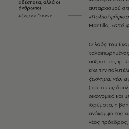
αδέσποτα, αλλά οι
αυταρχισμού στη
άνθρωποι
«Πολλοί ψήφισα
Δήμητρα Γκρους
Mantilla,
«από φ
Ο λαός του Εκο
ταλαιπωρημένος 
αύξηση της φτώχ
είχε την πολυτέ
ξεκίνημα, νέοι 
(που όμως δούλε
οικονομικά και 
ιδρύματα, η βοή
ανάκαμψη της χώ
νέος πρόεδρος,