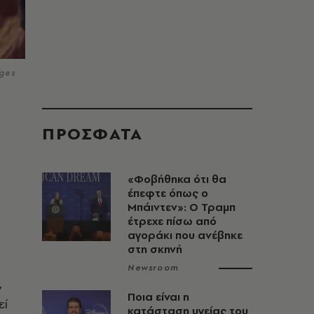
ges
ΠΡΟΣΦΑΤΑ
«Φοβήθηκα ότι θα
έπεφτε όπως ο
Μπάιντεν»: Ο Τραμπ
έτρεχε πίσω από
αγοράκι που ανέβηκε
στη σκηνή
Newsroom
,
Ποια είναι η
εί
κατάσταση υγείας του