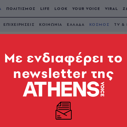
Α
ΠΟΛΙΤΙΣΜΟΣ
LIFE
LOOK
YOUR VOICE
VIRAL
Ζ
ΕΠΙΧΕΙΡΗΣΕΙΣ
ΚΟΙΝΩΝΙΑ
ΕΛΛΑΔΑ
ΚΟΣΜΟΣ
TV &
Mε ενδιαφέρει το
newsletter της
ς θρίαμβος στο Εκο
τιστικά τον Guillermo Lasso, «από φόβο μην ξαναέ