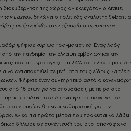
 διακυβέρνηση της χώρας αν εκλεγόταν ο Arauz.
ν τον Lasso»
, δηλώνει ο πολιτικός αναλυτής Sebasti
όβο μην ξαναέλθει στην εξουσία ο correismo».
υαδόρ ψήφισε κυρίως πραγματιστικά. Ένας λαός
από την πανδημία, την έλλειψη εμβολίων και την
ειας, που σήμερα αγγίζει το 34% του πληθυσμού, δε
λεια να ανταποκριθεί σε μνήματα τους είδους
«πάλης
αγώνες»
. Ψήφισε έναν συντηρητικό αστό οικογενειάρχ
υε από 15 ετών για να σπουδάσει), με πείρα στα
με ευρεία αποδοχή στα διεθνή χρηματοοικονομικά
θεια των οποίων θα είναι καθοριστική για την
ρας. Αν και τα πρώτα μέτρα που πρόκειται να λάβει
 όπως δήλωσε σε συνέντευξή του στο ισπανόφωνο