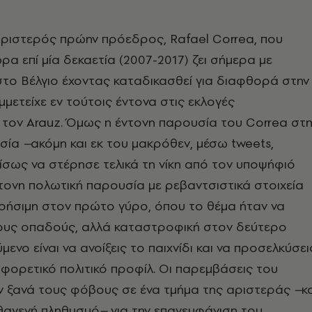
ριστερός πρώην πρόεδρος, Rafael Correa, που
ρα επί μία δεκαετία (2007-2017) ζει σήμερα με
στο Βέλγιο έχοντας καταδικασθεί για διαφθορά στην
μμετείχε εν τούτοις έντονα στις εκλογές
τον Arauz. Όμως η έντονη παρουσία του Correa στη
ασία
–
ακόμη και εκ του μακρόθεν, μέσω tweets,
ίσως να στέρησε τελικά τη νίκη από τον υποψήφιό
ντονη πολωτική παρουσία με ρεβαντσιστικά στοιχεία
ρήσιμη στον πρώτο γύρο, όπου το θέμα ήταν να
ους οπαδούς, αλλά καταστροφική στον δεύτερο
ενο είναι να ανοίξεις το παιχνίδι και να προσελκύσει
αφορετικό πολιτικό προφίλ. Οι παρεμβάσεις του
ν ξανά τους φόβους σε ένα τμήμα της αριστεράς
–
κ
ιθαγενή πληθυσμό
–
για την επανεμφάνιση του