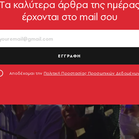
Tα καλύτερα άρθρα της ημέρα
έρχονται στο mail σου
ΕΓΓΡΑΦΗ
Αποδέχομαι την
Πολιτική Προστασίας Προσωπικών Δεδομένω