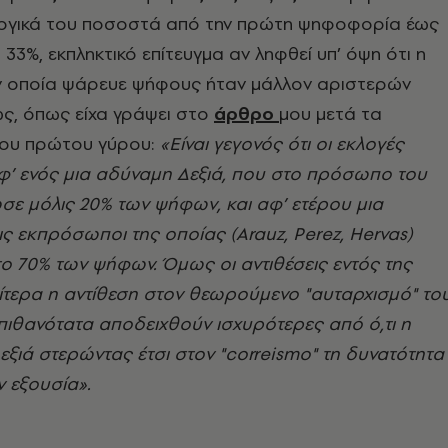
λογικά του ποσοστά από την πρώτη ψηφοφορία έως
33%, εκπληκτικό επίτευγμα αν ληφθεί υπ’ όψη ότι η
 οποία ψάρευε ψήφους ήταν μάλλον αριστερών
ς, όπως είχα γράψει στο
άρθρο
μου μετά τα
ου πρώτου γύρου:
«Είναι γεγονός ότι οι εκλογές
’ ενός μια αδύναμη Δεξιά, που στο πρόσωπο του
σε μόλις 20% των ψήφων, και αφ’ ετέρου μια
εις εκπρόσωποι της οποίας (Arauz, Perez, Hervas)
ο 70% των ψήφων. Όμως οι αντιθέσεις εντός της
ίτερα η αντίθεση στον θεωρούμενο "αυταρχισμό" το
πιθανότατα αποδειχθούν ισχυρότερες από ό,τι η
Δεξιά στερώντας έτσι στον "correismo" τη δυνατότητα
 εξουσία».