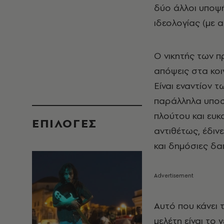
δύο άλλοι υποψή
ιδεολογίας (με 
O νικητής των π
απόψεις στα κοι
Είναι εναντίον 
παράλληλα υποστ
πλούτου και ευκ
EΠΙΛΟΓΈΣ
αντιθέτως, έδιν
και δημόσιες δ
Αυτό που κάνει 
μελέτη είναι το