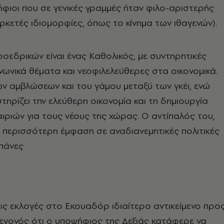
φιοι που σε γενικές γραμμές ήταν φιλο-αριστερής
αρκετές ιδιομορφίες, όπως το κίνημα των ιθαγενών).
ροεδρικών είναι ένας Καθολικός, με συντηρητικές
νωνικά θέματα και νεοφιλελεύθερες στα οικονομικά.
των αμβλώσεων και του γάμου μεταξύ των γκέι, ενώ
ηρίζει την ελεύθερη οικονομία και τη δημιουργία
αιριών για τους νέους της χώρας. Ο αντίπαλός του,
ε περισσότερη έμφαση σε αναδιανεμητικές πολιτικές
απάνες
τις εκλογές στο Εκουαδόρ ιδιαίτερο αντικείμενο προ
 γεγονός ότι ο υποψήφιος της Δεξιάς κατάφερε να