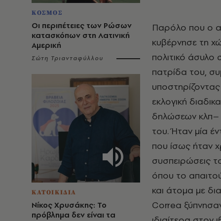
ΚΟΣΜΟΣ
Οι περιπέτειες των Ρώσων
Παρόλο που ο α
κατασκόπων στη Λατινική
κυβέρνησε τη χώ
Αμερική
πολιτικό άσυλο 
Σώτη Τριανταφύλλου
πατρίδα του, συ
υποστηρίζοντας 
εκλογική διαδικ
δηλώσεων κλπ
–
του. Ήταν μία έ
που ίσως ήταν χ
συσπειρώσεις τ
όπου το απαιτούμ
και άτομα με δι
ΚΑΤΟΙΚΙΔΙΑ
Correa ξύπνησα
Νίκος Χρυσάκης: Το
πρόβλημα δεν είναι τα
ιδιαίτερα στον 