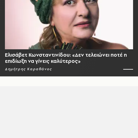
Ελισάβετ Κωνσταντινίδου: «Δεν τελειώνει ποτέ η
επιδίωξη να γίνεις καλύτερος»
Δημήτρης Καραθάνος