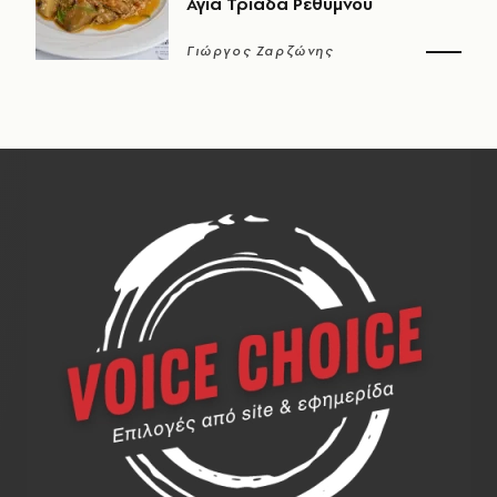
Αγία Τριάδα Ρεθύμνου
Γιώργος Ζαρζώνης