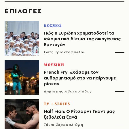
EΠΙΛΟΓΈΣ
ΚΟΣΜΟΣ
Πώς η Ευρώπη χρηματοδοτεί τα
ισλαμιστικά δίκτυα της οικογένειας
Ερντογάν
Σώτη Τριανταφύλλου
ΜΟΥΣΙΚΗ
French Fry: «Χάσαμε τον
αυθορμητισμό στο να παίρνουμε
ρίσκα»
Δημήτρης Αθανασιάδης
TV + SERIES
Half Man: Ο Ρίτσαρντ Γκαντ μας
ξεβολεύει ξανά
Τάνια Σκραπαλιώρη