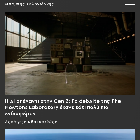
Μπάμπης Καλογιάννης
Η AI απέναντι στην Gen Z; Το debAIte της The
Newtons Laboratory έκανε κάτι πολύ πιο
ενδιαφέρον
Δημήτρης Αθανασιάδης