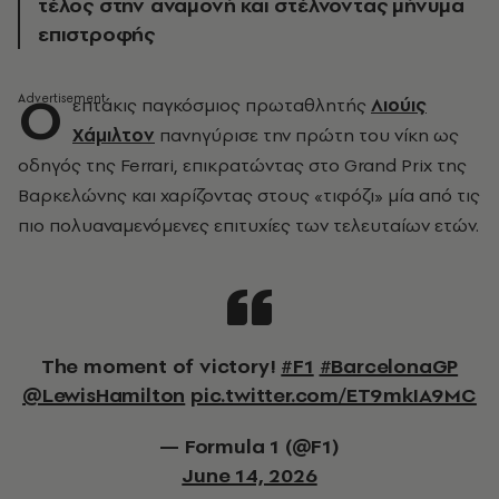
τέλος στην αναμονή και στέλνοντας μήνυμα
επιστροφής
Ο
επτάκις παγκόσμιος πρωταθλητής
Λιούις
Χάμιλτον
πανηγύρισε την πρώτη του νίκη ως
οδηγός της Ferrari, επικρατώντας στο Grand Prix της
Βαρκελώνης και χαρίζοντας στους «τιφόζι» μία από τις
πιο πολυαναμενόμενες επιτυχίες των τελευταίων ετών.
The moment of victory!
#F1
#BarcelonaGP
@LewisHamilton
pic.twitter.com/ET9mkIA9MC
— Formula 1 (@F1)
June 14, 2026