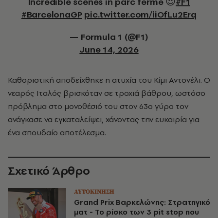
Incredible scenes in parc ferme 😍
#F1
#BarcelonaGP
pic.twitter.com/iiOfLu2Erq
— Formula 1 (@F1)
June 14, 2026
Καθοριστική αποδείχθηκε η ατυχία του Κίμι Αντονέλι. Ο
νεαρός Ιταλός βρισκόταν σε τροχιά βάθρου, ωστόσο
πρόβλημα στο μονοθέσιό του στον 63ο γύρο τον
ανάγκασε να εγκαταλείψει, χάνοντας την ευκαιρία για
ένα σπουδαίο αποτέλεσμα.
Σχετικό Άρθρο
ΑΥΤΟΚΙΝΗΣΗ
Grand Prix Βαρκελώνης: Στρατηγικό
ματ - Το ρίσκο των 3 pit stop που