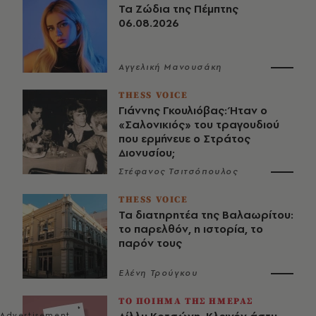
Τα Ζώδια της Πέμπτης
06.08.2026
Αγγελική Μανουσάκη
THESS VOICE
Γιάννης Γκουλιόβας: Ήταν ο
«Σαλονικιός» του τραγουδιού
που ερμήνευε ο Στράτος
Διονυσίου;
Στέφανος Τσιτσόπουλος
THESS VOICE
Τα διατηρητέα της Βαλαωρίτου:
το παρελθόν, η ιστορία, το
παρόν τους
Ελένη Τρούγκου
ΤΟ ΠΟΙΗΜΑ ΤΗΣ ΗΜΕΡΑΣ