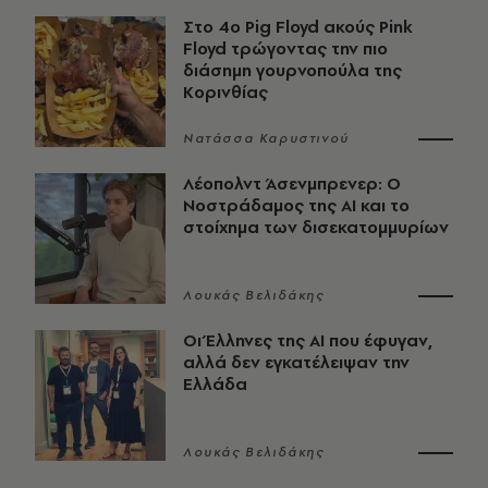
Στο 4ο Pig Floyd ακούς Pink
Floyd τρώγοντας την πιο
διάσημη γουρνοπούλα της
Κορινθίας
Νατάσσα Καρυστινού
Λέοπολντ Άσενμπρενερ: Ο
Νοστράδαμος της AI και το
στοίχημα των δισεκατομμυρίων
Λουκάς Βελιδάκης
Οι Έλληνες της ΑΙ που έφυγαν,
αλλά δεν εγκατέλειψαν την
Ελλάδα
Λουκάς Βελιδάκης