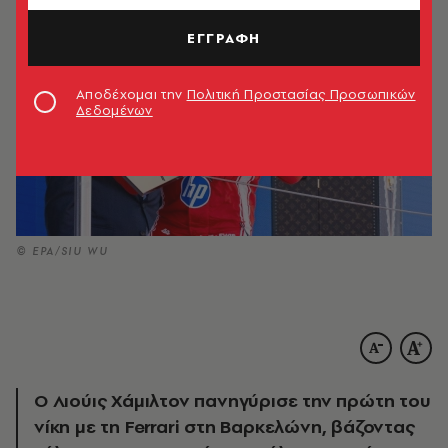
ΕΓΓΡΑΦΗ
Αποδέχομαι την
Πολιτική Προστασίας Προσωπικών
Δεδομένων
© ΕΡΑ/SIU WU
Ο Λιούις Χάμιλτον πανηγύρισε την πρώτη του
νίκη με τη Ferrari στη Βαρκελώνη, βάζοντας