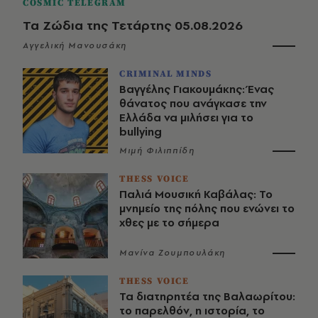
COSMIC TELEGRAM
Τα Ζώδια της Τετάρτης 05.08.2026
Αγγελική Μανουσάκη
CRIMINAL MINDS
Βαγγέλης Γιακουμάκης: Ένας
θάνατος που ανάγκασε την
Ελλάδα να μιλήσει για το
bullying
Μιμή Φιλιππίδη
THESS VOICE
Παλιά Μουσική Καβάλας: Το
μνημείο της πόλης που ενώνει το
χθες με το σήμερα
Μανίνα Ζουμπουλάκη
THESS VOICE
Τα διατηρητέα της Βαλαωρίτου:
το παρελθόν, η ιστορία, το