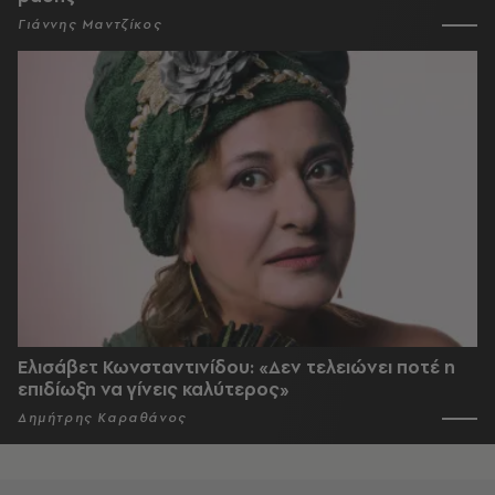
Γιάννης Μαντζίκος
Ελισάβετ Κωνσταντινίδου: «Δεν τελειώνει ποτέ η
επιδίωξη να γίνεις καλύτερος»
Δημήτρης Καραθάνος