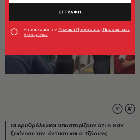
ΕΓΓΡΑΦΗ
Αποδέχομαι την
Πολιτική Προστασίας Προσωπικών
Δεδομένων
Οι ερυθρόλευκοι υποστηρίζουν ότι ο Ναν
ξεκίνησε την ένταση και ο Τζόουνς