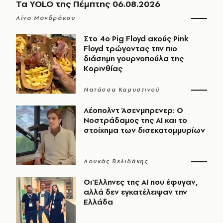
Τα YOLO της Πέμπτης 06.08.2026
Λίνα Μανδράκου
Στο 4ο Pig Floyd ακούς Pink
Floyd τρώγοντας την πιο
διάσημη γουρνοπούλα της
Κορινθίας
Νατάσσα Καρυστινού
Λέοπολντ Άσενμπρενερ: Ο
Νοστράδαμος της AI και το
στοίχημα των δισεκατομμυρίων
Λουκάς Βελιδάκης
Οι Έλληνες της ΑΙ που έφυγαν,
αλλά δεν εγκατέλειψαν την
Ελλάδα