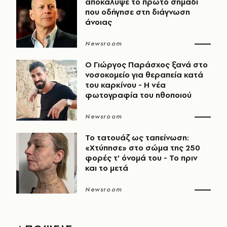
αποκάλυψε το πρώτο σημάδι
που οδήγησε στη διάγνωση
άνοιας
Newsroom
O Γιώργος Παράσχος ξανά στο
νοσοκομείο για θεραπεία κατά
του καρκίνου - Η νέα
φωτογραφία του ηθοποιού
Newsroom
Το τατουάζ ως ταπείνωση:
«Χτύπησε» στο σώμα της 250
φορές τ’ όνομά του - Το πριν
και το μετά
Newsroom