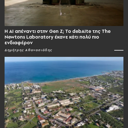
Η AI απέναντι στην Gen Z; Το debAIte της The
Newtons Laboratory έκανε κάτι πολύ πιο
ενδιαφέρον
Δημήτρης Αθανασιάδης