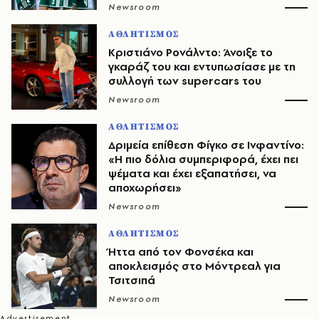
Newsroom
ΑΘΛΗΤΙΣΜΟΣ
Κριστιάνο Ρονάλντο: Άνοιξε το
γκαράζ του και εντυπωσίασε με τη
συλλογή των supercars του
Newsroom
ΑΘΛΗΤΙΣΜΟΣ
Δριμεία επίθεση Φίγκο σε Ινφαντίνο:
«Η πιο δόλια συμπεριφορά, έχει πει
ψέματα και έχει εξαπατήσει, να
αποχωρήσει»
Newsroom
ΑΘΛΗΤΙΣΜΟΣ
Ήττα από τον Φονσέκα και
αποκλεισμός στο Μόντρεαλ για
Τσιτσιπά
Newsroom