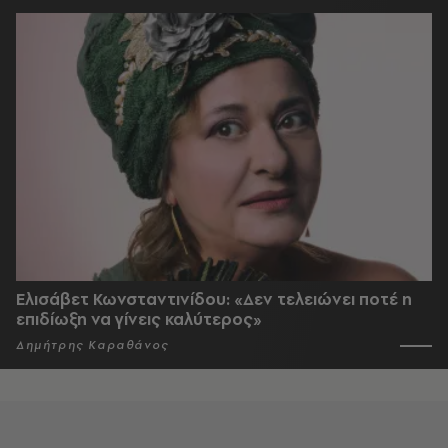
Ελισάβετ Κωνσταντινίδου: «Δεν τελειώνει ποτέ η
επιδίωξη να γίνεις καλύτερος»
Δημήτρης Καραθάνος