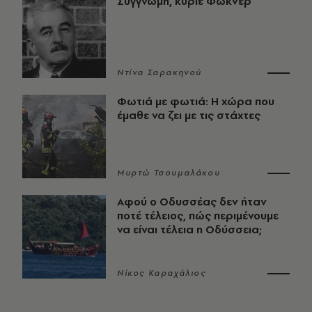
Συγγνώμη, κύριε Φώκνερ
Ντίνα Σαρακηνού
Φωτιά με φωτιά: Η χώρα που
έμαθε να ζει με τις στάχτες
Μυρτώ Τσουμαλάκου
Αφού ο Οδυσσέας δεν ήταν
ποτέ τέλειος, πώς περιμένουμε
να είναι τέλεια η Οδύσσεια;
Νίκος Καραχάλιος