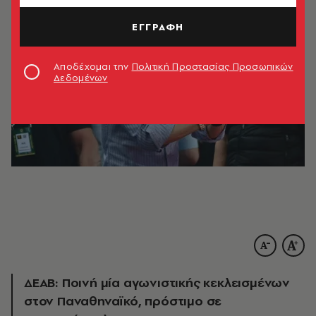
ΕΓΓΡΑΦΗ
Αποδέχομαι την
Πολιτική Προστασίας Προσωπικών
Δεδομένων
ΔΕΑΒ: Ποινή μία αγωνιστικής κεκλεισμένων
στον Παναθηναϊκό, πρόστιμο σε