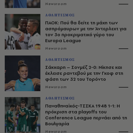
Newsroom
ΑΘΛΗΤΙΣΜΟΣ
ΠΑΟΚ: Πού θα δείτε τη μάχη των
ασπρόμαυρων με την Άντερλεχτ για
τον 3ο προκριματικό γύρο του
Europa League
Newsroom
ΑΘΛΗΤΙΣΜΟΣ
Σάκκαρη – Σονμέζ 2-0: Νίκησε και
έκλεισε ραντεβού με την Γκοφ στη
φάση των 32 του Τορόντο
Newsroom
ΑΘΛΗΤΙΣΜΟΣ
Παναθηναϊκός-ΤΣΣΚΑ 1948 1-1: Η
πρόκριση στα playoffs του
Conference League περνάει από τη
Βουλγαρία
Newsroom