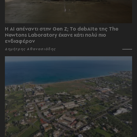
Η AI απέναντι στην Gen Z; Το debAIte της The
Newtons Laboratory έκανε κάτι πολύ πιο
ενδιαφέρον
Δημήτρης Αθανασιάδης