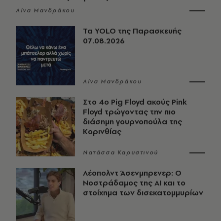
Λίνα Μανδράκου
Τα YOLO της Παρασκευής
07.08.2026
Λίνα Μανδράκου
Στο 4ο Pig Floyd ακούς Pink
Floyd τρώγοντας την πιο
διάσημη γουρνοπούλα της
Κορινθίας
Νατάσσα Καρυστινού
Λέοπολντ Άσενμπρενερ: Ο
Νοστράδαμος της AI και το
στοίχημα των δισεκατομμυρίων