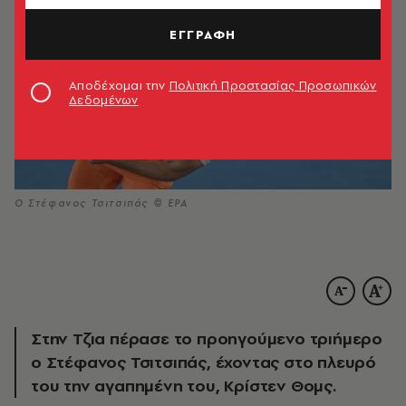
ΕΓΓΡΑΦΗ
Αποδέχομαι την
Πολιτική Προστασίας Προσωπικών
Δεδομένων
Ο Στέφανος Τσιτσιπάς © EPA
Στην Τζια πέρασε το προηγούμενο τριήμερο
ο Στέφανος Τσιτσιπάς, έχοντας στο πλευρό
του την αγαπημένη του, Κρίστεν Θομς.