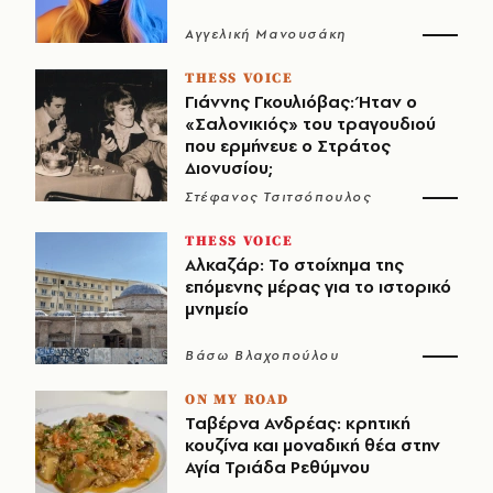
Αγγελική Μανουσάκη
THESS VOICE
Γιάννης Γκουλιόβας: Ήταν ο
«Σαλονικιός» του τραγουδιού
που ερμήνευε ο Στράτος
Διονυσίου;
Στέφανος Τσιτσόπουλος
THESS VOICE
Αλκαζάρ: Το στοίχημα της
επόμενης μέρας για το ιστορικό
μνημείο
Βάσω Βλαχοπούλου
ON MY ROAD
Ταβέρνα Ανδρέας: κρητική
κουζίνα και μοναδική θέα στην
Αγία Τριάδα Ρεθύμνου