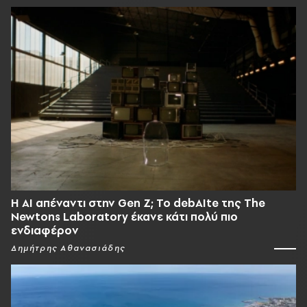
Η AI απέναντι στην Gen Z; Το debAIte της The
Newtons Laboratory έκανε κάτι πολύ πιο
ενδιαφέρον
Δημήτρης Αθανασιάδης