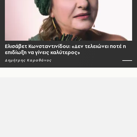
Ελισάβετ Κωνσταντινίδου: «Δεν τελειώνει ποτέ η
επιδίωξη να γίνεις καλύτερος»
Δημήτρης Καραθάνος