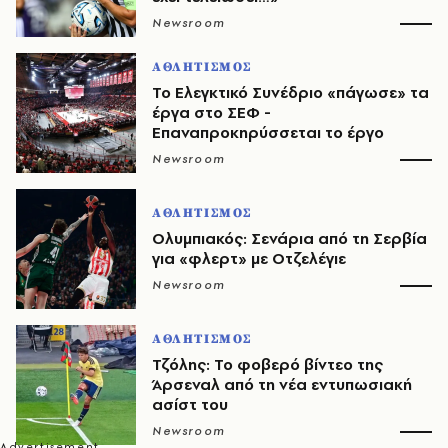
Newsroom
ΑΘΛΗΤΙΣΜΟΣ
Το Ελεγκτικό Συνέδριο «πάγωσε» τα
έργα στο ΣΕΦ -
Επαναπροκηρύσσεται το έργο
Newsroom
ΑΘΛΗΤΙΣΜΟΣ
Ολυμπιακός: Σενάρια από τη Σερβία
για «φλερτ» με Οτζελέγιε
Newsroom
ΑΘΛΗΤΙΣΜΟΣ
Τζόλης: Το φοβερό βίντεο της
Άρσεναλ από τη νέα εντυπωσιακή
ασίστ του
Newsroom