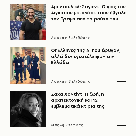
Αμπντούλ ελ-Σαγιέντ: Ο γιος του
Αιγύπτιου μετανάστη που έβγαλε
τον Τραμπ από τα ρούχα του
Λουκάς Βελιδάκης
Οι Έλληνες της ΑΙ που έφυγαν,
αλλά δεν εγκατέλειψαν την
Ελλάδα
Λουκάς Βελιδάκης
Ζάχα Χαντίντ: Η ζωή, η
αρχιτεκτονική και 12
εμβληματικά κτίριά της
Μπήλη Στεφανή