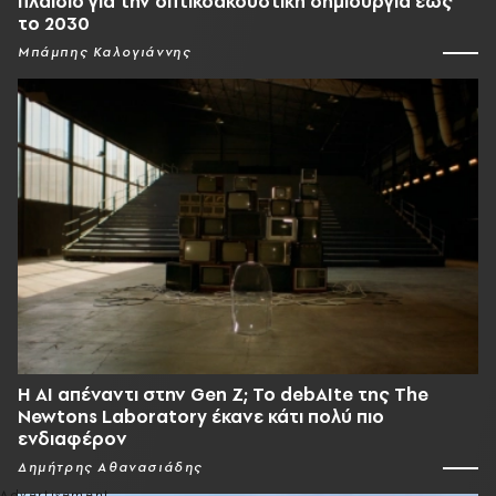
πλαίσιο για την οπτικοακουστική δημιουργία έως
το 2030
Μπάμπης Καλογιάννης
Η AI απέναντι στην Gen Z; Το debAIte της The
Newtons Laboratory έκανε κάτι πολύ πιο
ενδιαφέρον
Δημήτρης Αθανασιάδης