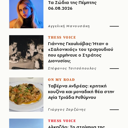
Τα Ζώδια της Πέμπτης
06.08.2026
Αγγελική Μανουσάκη
THESS VOICE
Γιάννης Γκουλιόβας: Ήταν ο
«Σαλονικιός» του τραγουδιού
που ερμήνευε ο Στράτος
Διονυσίου;
Στέφανος Τσιτσόπουλος
ON MY ROAD
Ταβέρνα Ανδρέας: κρητική
κουζίνα και μοναδική θέα στην
Αγία Τριάδα Ρεθύμνου
Γιώργος Ζαρζώνης
THESS VOICE
Αλκαζάρ: Το στοίχημα της