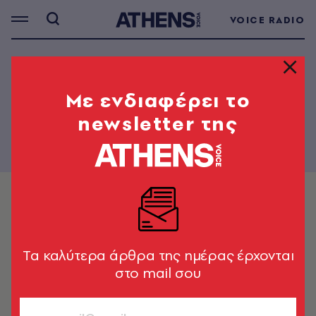
VOICE RADIO
Mε ενδιαφέρει το
newsletter της
Tα καλύτερα άρθρα της ημέρας έρχονται
στο mail σου