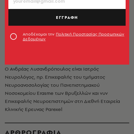
ΕΓΓΡΑΦΗ
Αποδέχομαι την
Πολιτική Προστασίας Προσωπικών
Δεδομένων
Ανδρέας Λυσανδρόπουλος
Ο Ανδρέας Λυσανδρόπουλος είναι Ιατρός
Νευρολόγος, πρ. Επικεφαλής του τμήματος
Νευροανοσολογίας του Πανεπιστημιακού
Νοσοκομείου Erasme των Βρυξελλών και νυν
Επικεφαλής Νευροεπιστημών στη Διεθνή Εταιρεία
Κλινικής Ερευνας Parexel
ΑΡΘΡΟΓΡΑΦΙΑ