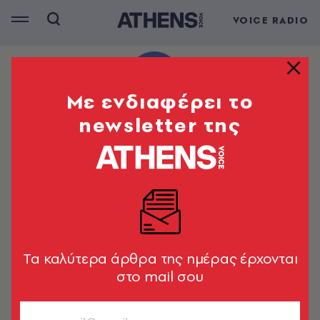
VOICE RADIO
Mε ενδιαφέρει το
newsletter της
Tα καλύτερα άρθρα της ημέρας έρχονται
στο mail σου