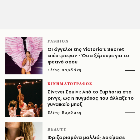
FASHION
Οι άγγελοι της Victoria’s Secret
επέστρεψαν - Όσα ξέρουμε για το
φετινό σόου
Ελένη Βαρδάκη
ΚΙΝΗΜΑΤΟΓΡΑΦΟΣ
Σίντνεϊ Σουίνι: Από το Euphoria στο
ρινγκ, ως η πυγμάχος που άλλαξε το
γυναικείο μποξ
Ελένη Βαρδάκη
BEAUTY
Φριζαρισμένα μαλλιά; Δοκίμασε