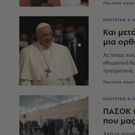
Περικλής Δημ
ΠΟΛΙΤΙΚΗ & 
Και μετ
μια ορ
Ας πούμε πως 
οθωμανικά δε
πραγματικός
Περικλής Δημ
ΠΟΛΙΤΙΚΗ & 
ΠΑΣΟΚ (
που μας
Από το παιχν