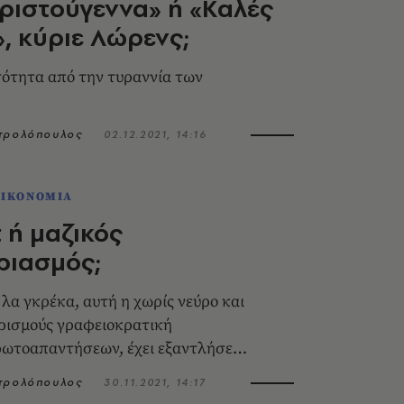
ριστούγεννα» ή «Καλές
», κύριε Λώρενς;
σότητα από την τυραννία των
ητρολόπουλος
02.12.2021, 14:16
ΟΙΚΟΝΟΜΙΑ
τ ή μαζικός
ριασμός;
 λα γκρέκα, αυτή η χωρίς νεύρο και
ρισμούς γραφειοκρατική
ρωτοαπαντήσεων, έχει εξαντλήσει
ητρολόπουλος
30.11.2021, 14:17