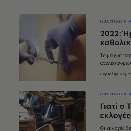
ΠΟΛΙΤΙΚΗ & 
2022: Ή
καθολικ
Το μείγμα υπ
ατελέσφορων 
Περικλής Δημ
ΠΟΛΙΤΙΚΗ & 
Γιατί ο
εκλογές
Οι εκλογές δ