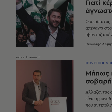
Γιατί κ
άγνωστ
Ο περίπατος 
απέναντι στο
αβαντάζ απέν
Περικλής Δημ
ΠΟΛΙΤΙΚΗ & 
Μήπως 
σοβαρής
Αλλάζοντας σ
είναι η μονα
που αντιπολιτ