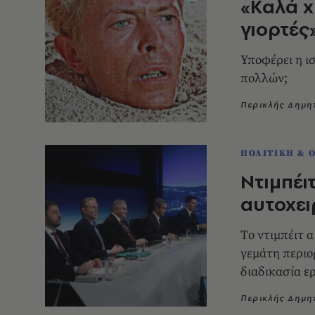
«Καλά χ
γιορτές
Υποφέρει η ι
πολλών;
Περικλής Δημ
ΠΟΛΙΤΙΚΗ & 
Ντιμπέι
αυτοχει
Tο ντιμπέιτ α
γεμάτη περιο
διαδικασία ε
τα όρια του
Περικλής Δημ