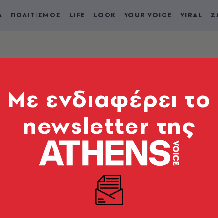
Α
ΠΟΛΙΤΙΣΜΟΣ
LIFE
LOOK
YOUR VOICE
VIRAL
Ζ
Mε ενδιαφέρει το
newsletter της