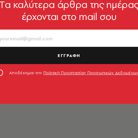
Tα καλύτερα άρθρα της ημέρα
έρχονται στο mail σου
ρολόπουλος
ΕΓΓΡΑΦΗ
Αποδέχομαι την
Πολιτική Προστασίας Προσωπικών Δεδομένω
τήμες και Δημοσιογραφία στην Ιταλία. Δεν θυμάται την
ς από τότε πίστεψε πως μπορεί να είναι και η τελευταί