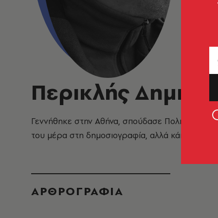
Περικλής Δημητ
Γεννήθηκε στην Αθήνα, σπούδασε Πολιτικές Επισ
του μέρα στη δημοσιογραφία, αλλά κάποιες φορέ
ΑΡΘΡΟΓΡΑΦΙΑ