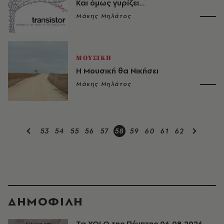
Και όμως γυρίζει…
Μάκης Μηλάτος
ΜΟΥΣΙΚΗ
Η Μουσική θα Νικήσει
Μάκης Μηλάτος
53
54
55
56
57
58
59
60
61
62
ΔΗΜΟΦΙΛΗ
Τα YOLO της Πέμπτης 06.08.2026