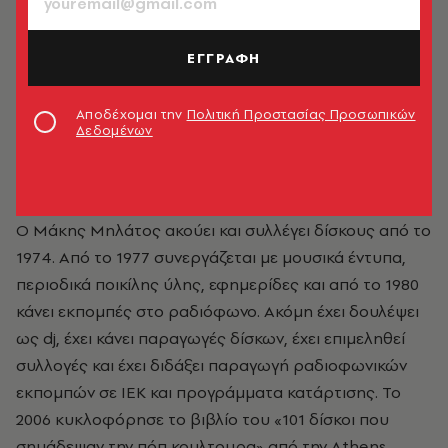
ΕΓΓΡΑΦΗ
Αποδέχομαι την
Πολιτική Προστασίας Προσωπικών
Δεδομένων
Μάκης Μηλάτος
Ο Μάκης Μηλάτος ακούει και συλλέγει δίσκους από το
1974. Από το 1977 συνεργάζεται με μουσικά έντυπα,
περιοδικά ποικίλης ύλης, εφημερίδες και από το 1980
κάνει εκπομπές στο ραδιόφωνο. Ακόμη έχει δουλέψει
ως dj, έχει κάνει παραγωγές δίσκων, έχει επιμεληθεί
συλλογές και έχει διδάξει παραγωγή ραδιοφωνικών
εκπομπών σε ΙΕΚ και προγράμματα κατάρτισης. To
2006 κυκλοφόρησε το βιβλίο του «
101 δίσκοι που
σημάδεψαν την πόπ κουλτουρα
» από την Athens