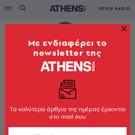
VOICE RADIO
Mε ενδιαφέρει το
newsletter της
Tα καλύτερα άρθρα της ημέρας έρχονται
στο mail σου