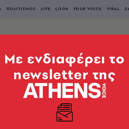
Α
ΠΟΛΙΤΙΣΜΟΣ
LIFE
LOOK
YOUR VOICE
VIRAL
Ζ
Mε ενδιαφέρει το
newsletter της