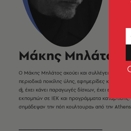
Μάκης Μηλάτος
Ο Μάκης Μηλάτος ακούει και συλλέγει δίσκους α
περιοδικά ποικίλης ύλης, εφημερίδες και από τ
dj, έχει κάνει παραγωγές δίσκων, έχει επιμελη
εκπομπών σε ΙΕΚ και προγράμματα κατάρτισης. 
σημάδεψαν την πόπ κουλτουρα
» από την Athens