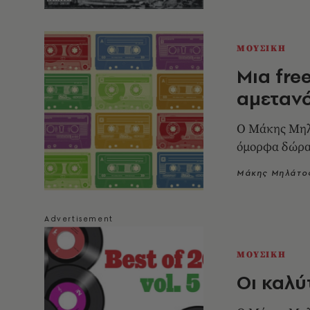
ΜΟΥΣΙΚΗ
Μια fre
αμετανό
Ο Μάκης Μηλά
όμορφα δώρα
Μάκης Μηλάτο
ΜΟΥΣΙΚΗ
Οι καλύτ