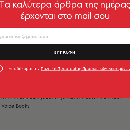
Tα καλύτερα άρθρα της ημέρα
έρχονται στο mail σου
ΕΓΓΡΑΦΗ
Αποδέχομαι την
Πολιτική Προστασίας Προσωπικών Δεδομένω
πό το 1974. Από το 1977 συνεργάζεται με μουσικά έντυ
ο 1980 κάνει εκπομπές στο ραδιόφωνο. Ακόμη έχει δουλέ
θεί συλλογές και έχει διδάξει παραγωγή ραδιοφωνικών
To 2006 κυκλοφόρησε το βιβλίο του «
101 δίσκοι που
 Voice Books.