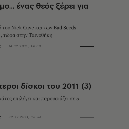
ο... ένας θεός ξέρει για
ό του Nick Cave και των Bad Seeds
, τώρα στην Ταινοθήκη
ς
14.12.2011, 14:00
εροι δίσκοι του 2011 (3)
τος επιλέγει και παρουσιάζει σε 5
ς
09.12.2011, 15:33