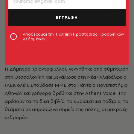
ΕΓΓΡΑΦΗ
Αποδέχομαι την
Πολιτική Προστασίας Προσωπικών
Δεδομένων
Δήμητρα Τριανταφύλλου
Η Δήμητρα Τριανταφύλλου γεννήθηκε από σύμπτωση
στη Θεσσαλονίκη και μεγάλωσε στη Νέα Φιλαδέλφεια
(ΑΕΚ ολέ!). Σπούδασε ΜΜΕ στο Πάντειο Πανεπιστήμιο
Αθηνών και γρήγορα βρέθηκε στην Athens Voice. Της
αρέσουν τα παιδικά βιβλία, τα κυριακάτικα παζάρια, τα
θεάματα σε απρόσμενα σημεία της πόλης, οι μακρινές
εκδρομές.