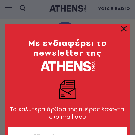
VOICE RADIO
Mε ενδιαφέρει το
newsletter της
Tα καλύτερα άρθρα της ημέρας έρχονται
στο mail σου