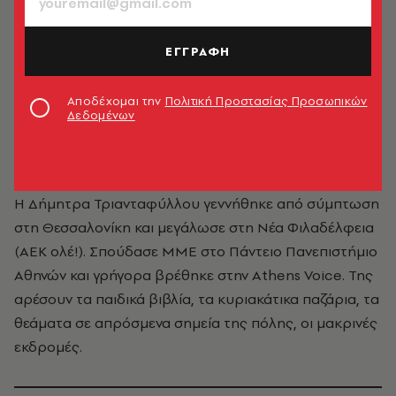
ΕΓΓΡΑΦΗ
Αποδέχομαι την
Πολιτική Προστασίας Προσωπικών
Δεδομένων
Δήμητρα Τριανταφύλλου
Η Δήμητρα Τριανταφύλλου γεννήθηκε από σύμπτωση
στη Θεσσαλονίκη και μεγάλωσε στη Νέα Φιλαδέλφεια
(ΑΕΚ ολέ!). Σπούδασε ΜΜΕ στο Πάντειο Πανεπιστήμιο
Αθηνών και γρήγορα βρέθηκε στην Athens Voice. Της
αρέσουν τα παιδικά βιβλία, τα κυριακάτικα παζάρια, τα
θεάματα σε απρόσμενα σημεία της πόλης, οι μακρινές
εκδρομές.