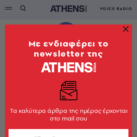
VOICE RADIO
Mε ενδιαφέρει το
newsletter της
Tα καλύτερα άρθρα της ημέρας έρχονται
στο mail σου