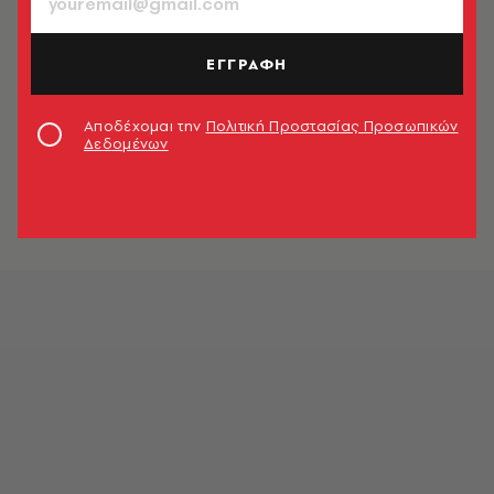
ΕΓΓΡΑΦΗ
Αποδέχομαι την
Πολιτική Προστασίας Προσωπικών
Δεδομένων
«Φάουστ», Εθνικό Θεάτρο © Χρήστος Συμεωνίδης