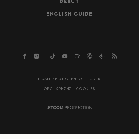
DEBUT
ENGLISH GUIDE
ΠΟΛΙΤΙΚΗ ΑΠΟΡΡΗΤΟΥ - GDPR
ΟΡΟΙ ΧΡΗΣΗΣ - COOKIES