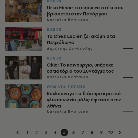
RESTO
Ursa Minor: το επόμενο στέκι σου
βρίσκεται στην Πανόρμου
Κατερίνα Βνάτσιου
RESTO
To Chez Lucien ζει ακόμη στα
Πετράλωνα
Δημήτρης Ξανθούλης
RESTO
Okio: Το καινούργιο, υπέροχο
εστιατόριο του Συντάγματος
Κατερίνα Βνάτσιου
ΘΕΜΑΤΑ ΓΕΥΣΗΣ
Koukouvaya:το διάσημο κρητικό
γλυκοπωλείο μόλις έφτασε στην
Αθήνα
Κατερίνα Βνάτσιου
1
2
3
4
5
6
7
8
9
10