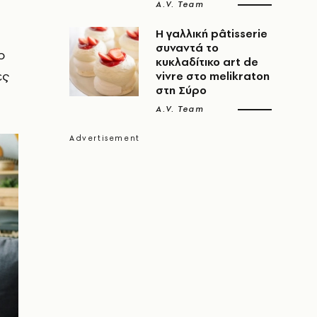
A.V. Team
Η γαλλική pâtisserie
συναντά το
ο
κυκλαδίτικο art de
ες
vivre στο melikraton
στη Σύρο
A.V. Team