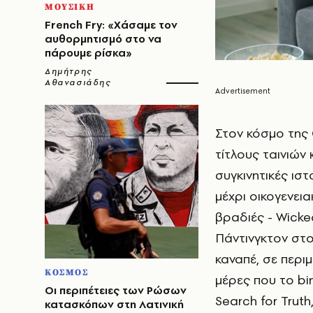
ΜΟΥΣΙΚΗ
French Fry: «Χάσαμε τον
αυθορμητισμό στο να
πάρουμε ρίσκα»
Δημήτρης
Αθανασιάδης
Στον κόσμο της
τίτλους ταινιών κ
συγκινητικές ιστο
μέχρι οικογενεια
βραδιές - Wicke
Πάντινγκτον στο
καναπέ, σε περι
ΚΟΣΜΟΣ
μέρες που το bi
Οι περιπέτειες των Ρώσων
Search for Truth
κατασκόπων στη Λατινική