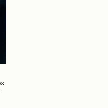
σες
υ