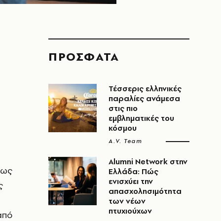
ΠΡΟΣΦΑΤΑ
Τέσσερις ελληνικές
παραλίες ανάμεσα
στις πιο
εμβληματικές του
κόσμου
A.V. Team
Alumni Network στην
σως
Ελλάδα: Πώς
ενισχύει την
ς
απασχολησιμότητα
των νέων
πτυχιούχων
από