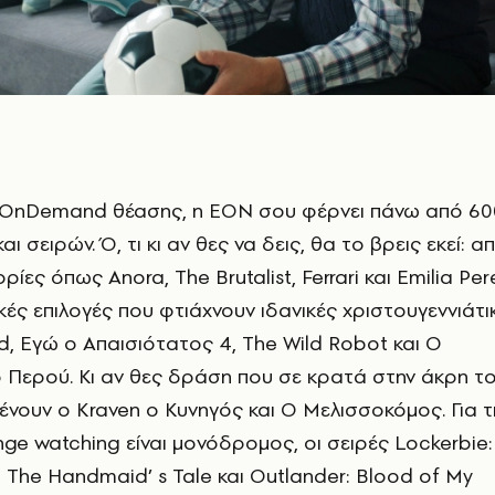
 OnDemand θέασης, η ΕΟΝ σου φέρνει πάνω από 6
αι σειρών. Ό, τι κι αν θες να δεις, θα το βρεις εκεί: α
ρίες όπως Anora, The Brutalist, Ferrari και Emilia Per
κές επιλογές που φτιάχνουν ιδανικές χριστουγεννιάτι
d, Εγώ ο Απαισιότατος 4, The Wild Robot και Ο
 Περού. Κι αν θες δράση που σε κρατά στην άκρη τ
μένουν ο Kraven ο Κυνηγός και Ο Μελισσοκόμος. Για τ
nge watching είναι μονόδρομος, οι σειρές Lockerbie:
, The Handmaid’ s Tale και Outlander: Blood of My