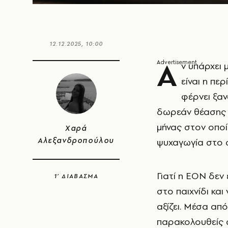
12.12.2025, 10:00
Α
ν υπάρχει 
είναι η πε
φέρνει ξα
δωρεάν θέαση
μήνας στον οπο
Χαρά
Αλεξανδροπούλου
ψυχαγωγία στο σ
Γιατί η ΕΟΝ δεν
1’ ΔΙΑΒΑΣΜΑ
στο παιχνίδι και
αξίζει. Μέσα απ
παρακολουθείς σ