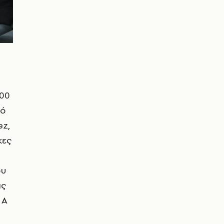
000
πό
ez,
κες
ου
ις
 A