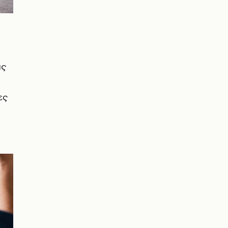
ις
ες