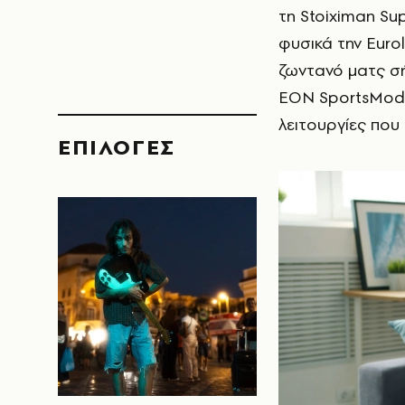
τη Stoiximan Su
φυσικά την Eurol
ζωντανό ματς σή
EON SportsMode 
λειτουργίες που
EΠΙΛΟΓΈΣ