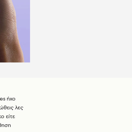
Res ήχο
ώθεις λες
ο είτε
θηση