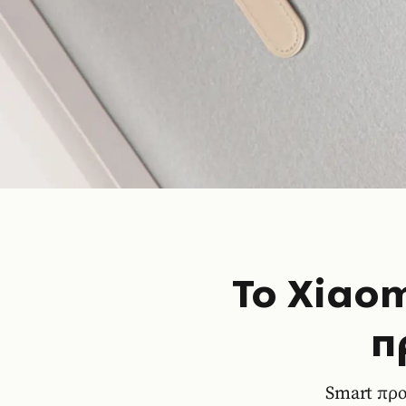
Το Xiao
π
Smart προϊ