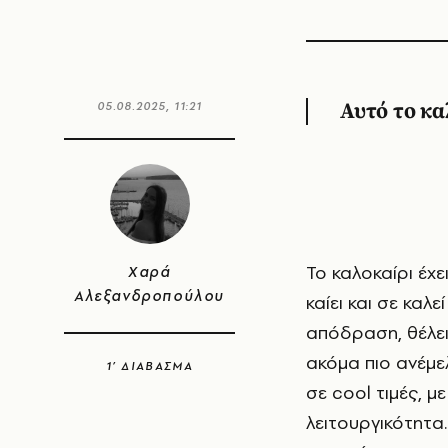
05.08.2025, 11:21
Αυτό το κα
Το καλοκαίρι έχει τον δικό του ρυθμό. Εκεί που ο ήλιος πέφτει αργά, η άμμος
Χαρά
Αλεξανδροπούλου
καίει και σε καλε
απόδραση, θέλεις
ακόμα πιο ανέμελ
1’ ΔΙΑΒΑΣΜΑ
σε cool τιμές, μ
λειτουργικότητα