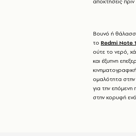
αποκτήσεις πριν 
Βουνό ή θάλασσα; Νησί ή σπίτι στο χωριό; Όπου κι αν πας φέτος, πάρε μαζί σου
το
Redmi Note 
ούτε το νερό, χ
και έξυπνη επεξ
κινηματογραφικ
ομαλότητα στην 
για την επόμενη 
στην κορυφή ενό