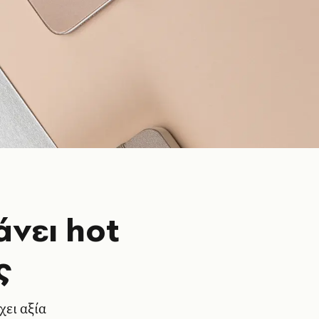
νει hot
ς
χει αξία