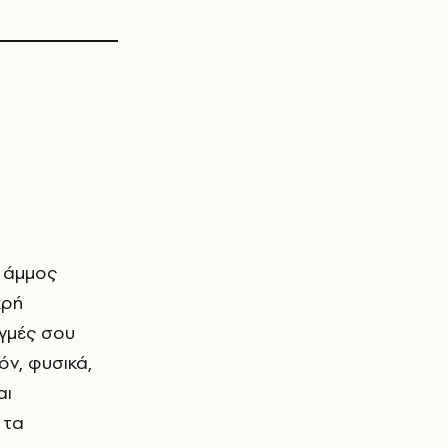
κρή
ιγμές σου
όν, φυσικά,
αι
α τα