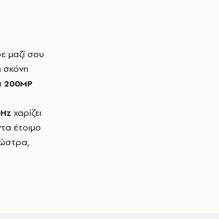
η σκόνη
α
200MP
0Hz
χαρίζει
τα έτοιμο
πλώστρα,