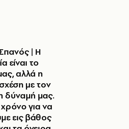
Σπανός | Η
α είναι το
µας, αλλά η
σχέση µε τον
 η δύναµή µας.
χρόνο για να
µε εις βάθος
και τα όνειρα