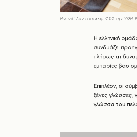
Ναταλί Λεονταράκη, CEO της VON 
Η ελληνική οµά
συνδυάζει προηγ
πλήρως τη δυναµ
εµπειρίες βασισµ
Επιπλέον, οι σύµ
ξένες γλώσσες, γ
γλώσσα του πελάτ