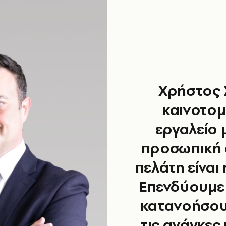
Χρήστος 
καινοτοµί
εργαλείο 
προσωπική 
πελάτη είναι
Επενδύουµε 
κατανοήσου
τις ανάγκες 