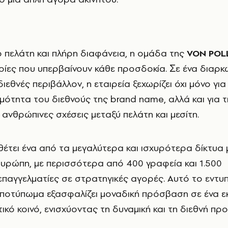
ο πελάτη και πλήρη διαφάνεια, η οµάδα της
VON POL
ιρίες που υπερβαίνουν κάθε προσδοκία. Ʃε ένα διαρκ
εθνές περιβάλλον, η εταιρεία ξεχωρίζει όχι µόνο γι
ιµότητα του διεθνούς της brand name, αλλά και για 
 ανθρώπινες σχέσεις µεταξύ πελάτη και µεσίτη.
έτει ένα από τα µεγαλύτερα και ισχυρότερα δίκτυα 
υρώπη, µε περισσότερα από 400 γραφεία και 1.500
 επαγγελµατίες σε στρατηγικές αγορές. Αυτό το εντ
ποτύπωµα εξασφαλίζει µοναδική πρόσβαση σε ένα ε
ικό κοινό, ενισχύοντας τη δυναµική και τη διεθνή πρ