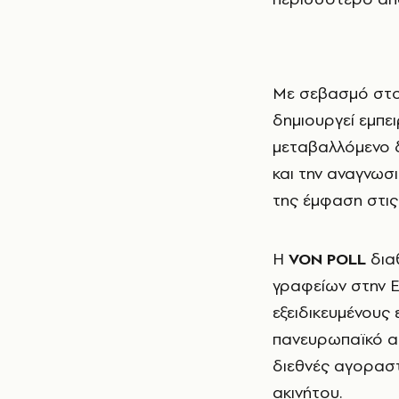
Με σεβασµό στ
δηµιουργεί εµπε
µεταβαλλόµενο δι
και την αναγνωσ
της έµφαση στις
Η
VON POLL
διαθ
γραφείων στην Ε
εξειδικευµένους
πανευρωπαϊκό α
διεθνές αγοραστ
ακινήτου.