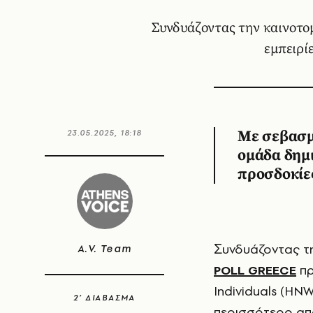
Συνδυάζοντας την καινοτομ
εμπειρί
23.05.2025, 18:18
Με σεβασμό
ομάδα δημι
προσδοκίε
Ʃυνδυάζοντας τ
A.V. Team
POLL GREECE
πρ
Individuals (HNW
2’ ΔΙΑΒΑΣΜΑ
περισσότερο από