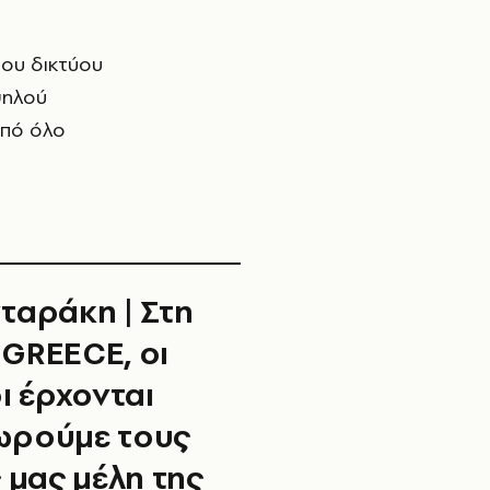
ιου δικτύου
ψηλού
από όλο
ταράκη | Στη
GREECE, οι
 έρχονται
ωρούμε τους
μας μέλη της