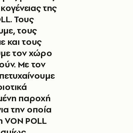
κογένειας της
LL. Τους
υμε, τους
ε και τους
με τον χώρο
ούν. Με τον
πετυχαίνουμε
οιοτικά
μένη παροχή
ια την οποία
 η VON POLL
σμίως.