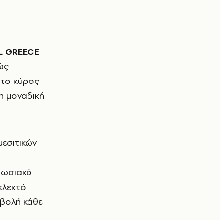
L GREECE
ώς
α το κύρος
τη µοναδική
µεσιτικών
υπωσιακό
κλεκτό
οβολή κάθε