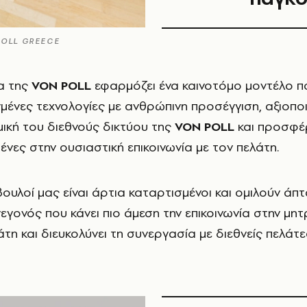
POLL GREECE
δα της
VON POLL
εφαρµόζει ένα καινοτόµο µοντέλο π
µένες τεχνολογίες µε ανθρώπινη προσέγγιση, αξιοπ
ική του διεθνούς δικτύου της
VON POLL
και προσφ
ένες στην ουσιαστική επικοινωνία µε τον πελάτη.
βουλοί µας είναι άρτια καταρτισµένοι και οµιλούν άπ
εγονός που κάνει πιο άµεση την επικοινωνία στην µητ
η και διευκολύνει τη συνεργασία µε διεθνείς πελάτε