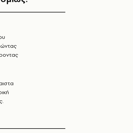
ου
οιώντας
έροντας
ταιστα
ρική
ς.