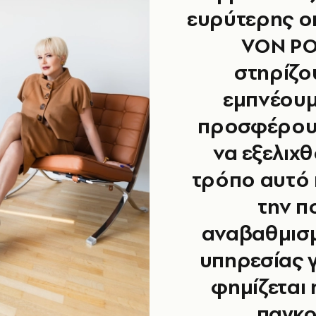
ευρύτερης οι
VON PO
στηρίζο
εμπνέουμ
προσφέρου
να εξελιχθ
τρόπο αυτό 
την π
αναβαθμισ
υπηρεσίας γ
φημίζεται
παγκο