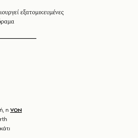
ιουργεί εξατομικευμένες
 όραμα
ή, η
VON
rth
κάτι