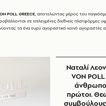
ON POLL GREECE
, αποτελώντας µέρος του παγκόσµ
προβάλλονται σε επιλεγµένες διεθνείς πλατφόρµες υ
νύοντας τα ένα ευρύ αγοραστικό κοινό αγοραστές 
Ναταλί Λεον
VON POLL 
άνθρωποι
πρώτοι. Θε
συμβούλους 