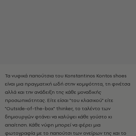
Τα νυφικά παπούτσια του Konstantinos Kontos shoes
είναι μια πραγματική ωδή στην κομψότητα, τη φινέτσα
αλλά και την ανάδειξη της κάθε μοναδικής
προσωπικότητας. Είτε είσαι "του κλασικού" είτε
"Outside-of-the-box" thinker, το ταλέντο των
δημιουργών φτάνει να καλύψει κάθε γούστο κι
απαίτηση. Κάθε νύφη μπορεί να φέρει μια
φωτογραφία με το παπούτσι των ονείρων της και το