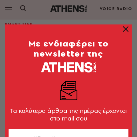
VOICE RADIO
SMART LIFE
Κάθε βήμα και ένα έργο τέχνης, με
Mε ενδιαφέρει το
την υπογραφή του Konstantinos
Kontos shoes
newsletter της
Χειροποίητα παπούτσια για τη σημαντικότερη ημέρα
της ζωής σου κι όχι μόνο
Χαρά Αλεξανδροπούλου
03.04.2025, 14:11
1’ ΔΙΑΒΑΣΜΑ
Tα καλύτερα άρθρα της ημέρας έρχονται
στο mail σου