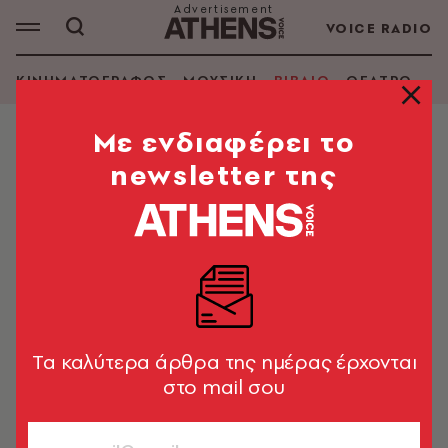
VOICE RADIO
ΚΙΝΗΜΑΤΟΓΡΑΦΟΣ
ΜΟΥΣΙΚΗ
ΒΙΒΛΙΟ
ΘΕΑΤΡΟ - Ο
Mε ενδιαφέρει το
newsletter της
TORIA HEGEDUS
ΑΝΑΖΗΤΗΣΗ ΒΙΒΛΙΟΥ
Εμφάνιση φίλτρων
Tα καλύτερα άρθρα της ημέρας έρχονται
στο mail σου