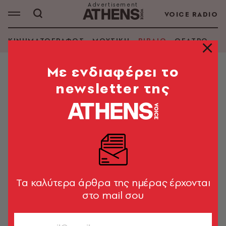
VOICE RADIO
ΚΙΝΗΜΑΤΟΓΡΑΦΟΣ
ΜΟΥΣΙΚΗ
ΒΙΒΛΙΟ
ΘΕΑΤΡΟ - Ο
Mε ενδιαφέρει το
newsletter της
ΘΩΜΑΣ ΣΙΤΑΡΑΣ
ΑΝΑΖΗΤΗΣΗ ΒΙΒΛΙΟΥ
Εμφάνιση φίλτρων
Tα καλύτερα άρθρα της ημέρας έρχονται
στο mail σου