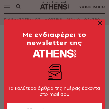
VOICE RADIO
ΚΙΝΗΜΑΤΟΓΡΑΦΟΣ
ΜΟΥΣΙΚΗ
ΒΙΒΛΙΟ
ΘΕΑΤΡΟ - Ο
Mε ενδιαφέρει το
newsletter της
ΣΟΦΙΑ ΜΑΝΤΟΥΒΑΛΟΥ
ΑΝΑΖΗΤΗΣΗ ΒΙΒΛΙΟΥ
Εμφάνιση φίλτρων
Tα καλύτερα άρθρα της ημέρας έρχονται
στο mail σου