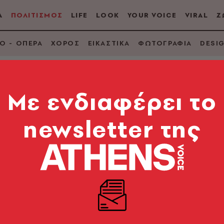
Α
ΠΟΛΙΤΙΣΜΟΣ
LIFE
LOOK
YOUR VOICE
VIRAL
Ζ
Ο - ΟΠΕΡΑ
ΧΟΡΟΣ
ΕΙΚΑΣΤΙΚΑ
ΦΩΤΟΓΡΑΦΙΑ
DESI
Mε ενδιαφέρει το
newsletter της