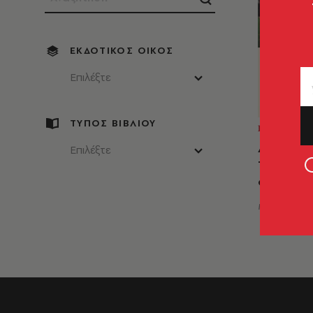
ΕΚΔΟΤΙΚΌΣ ΟΊΚΟΣ
Επιλέξτε
ΤΥΠΟΣ ΒΙΒΛΙΟΥ
ΒΙΟΓΡΑΦΙ
Αυτό ήτα
Επιλέξτε
Τότε άλλ
φορά!
Irvin D. Ya