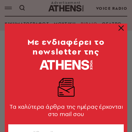
VOICE RADIO
ΚΙΝΗΜΑΤΟΓΡΑΦΟΣ
ΜΟΥΣΙΚΗ
ΒΙΒΛΙΟ
ΘΕΑΤΡΟ - Ο
Mε ενδιαφέρει το
newsletter της
HANS FALLADA
ΑΝΑΖΗΤΗΣΗ ΒΙΒΛΙΟΥ
Εμφάνιση φίλτρων
Tα καλύτερα άρθρα της ημέρας έρχονται
στο mail σου