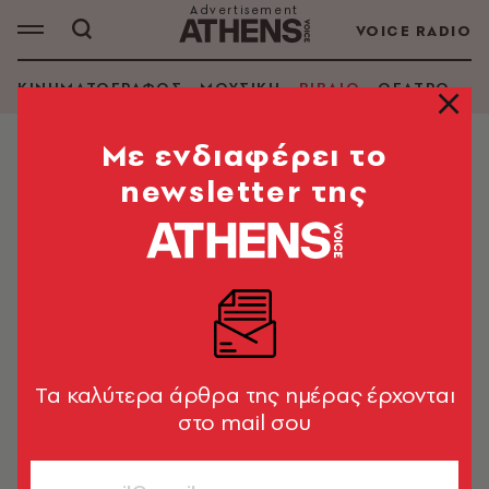
VOICE RADIO
ΚΙΝΗΜΑΤΟΓΡΑΦΟΣ
ΜΟΥΣΙΚΗ
ΒΙΒΛΙΟ
ΘΕΑΤΡΟ - Ο
Mε ενδιαφέρει το
newsletter της
ALISON MOORE
ΑΝΑΖΗΤΗΣΗ ΒΙΒΛΙΟΥ
Εμφάνιση φίλτρων
Tα καλύτερα άρθρα της ημέρας έρχονται
στο mail σου