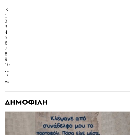
1
2
3
4
5
6
7
8
9
10
…
»»
ΔΗΜΟΦΙΛΗ