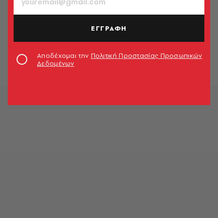
ΦΩΤΟΓΡΑΦΙΑ
Ανακοινώθηκαν οι φιναλίστ των
ΕΓΓΡΑΦΗ
Sony World Photography Awards
2024
Αποδέχομαι την
Πολιτική Προστασίας Προσωπικών
Γιώργος Δήμος
Δεδομένων