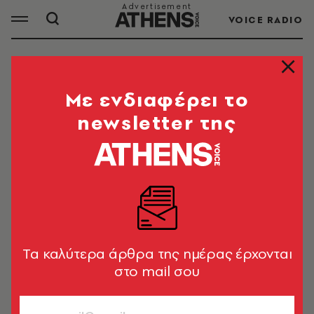
VOICE RADIO
ΠΗΛΙΟ
Mε ενδιαφέρει το
newsletter της
ΟΛΑ ΤΑ ΑΡΘΡΑ ΤΟΥ TAG
ΠΗΛΙΟ
ΕΛΛΑΔΑ
Μεγάλη φωτιά στο Πήλιο: Μαίνεται
Tα καλύτερα άρθρα της ημέρας έρχονται
με ανησυχητικές διαστάσεις
στο mail σου
Newsroom