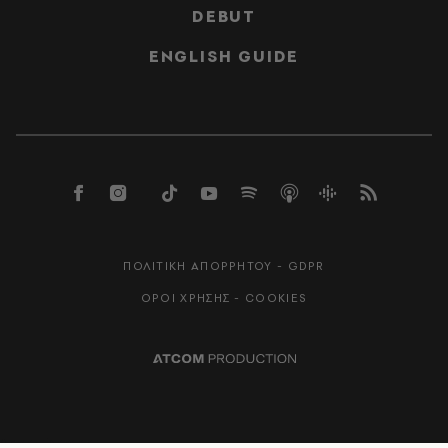
DEBUT
ENGLISH GUIDE
ΠΟΛΙΤΙΚΗ ΑΠΟΡΡΗΤΟΥ - GDPR
ΟΡΟΙ ΧΡΗΣΗΣ - COOKIES