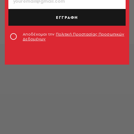
ΕΛΛΑΔΑ
Κακοκαιρία Φίλιππος: Χιονίζει στον
Βόλο - Το «έστρωσε» στο Πήλιο
ΕΓΓΡΑΦΗ
Newsroom
Αποδέχομαι την
Πολιτική Προστασίας Προσωπικών
Δεδομένων