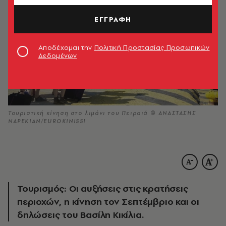
ΕΓΓΡΑΦΗ
Αποδέχομαι την
Πολιτική Προστασίας Προσωπικών
Δεδομένων
Τουριστική κίνηση στο λιμάνι του Πειραιά © ΑΝΑΣΤΑΣΗΣ
ΝΑΡΕΚΙΑΝ/EUROKINISSI
Τουρισμός: Οι αυξήσεις στις κρατήσεις
περιοχών, η κίνηση τον Σεπτέμβριο και οι
δηλώσεις του Βασίλη Κικίλια.