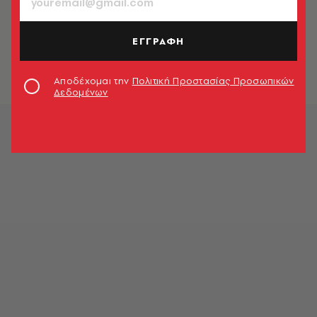
ΕΛΛΑΔΑ
Πέθανε ο Νίκος Ξανθόπουλος
ΕΓΓΡΑΦΗ
Newsroom
Αποδέχομαι την
Πολιτική Προστασίας Προσωπικών
Δεδομένων