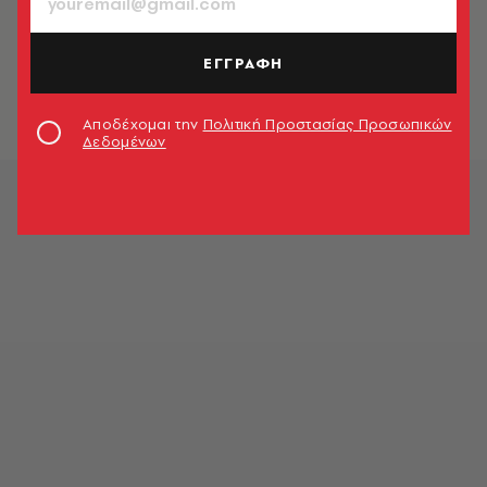
ΚΙΝΗΜΑΤΟΓΡΑΦΟΣ
Το 28 Χρόνια Μετά επιστρέφει με
σκοτεινή αποκάλυψη μέσω dark
ΕΓΓΡΑΦΗ
web
Newsroom
Αποδέχομαι την
Πολιτική Προστασίας Προσωπικών
Δεδομένων