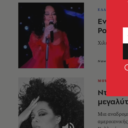
ΕΛΛΑΔΑ
Εντυπωσ
Ρος στ
Χιλιάδες θεα
Newsroom
1
ΜΟΥΣΙΚΗ
Νταϊάνα
μεγαλύτ
Μια αναδρομή
αμερικανικής