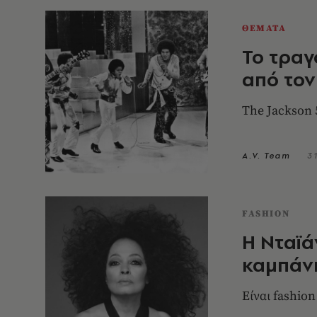
ΘΕΜΑΤΑ
Το τραγ
από τον
The Jackson 
A.V. Team
3
FASHION
Η Νταϊά
καμπάνι
Είναι fashion