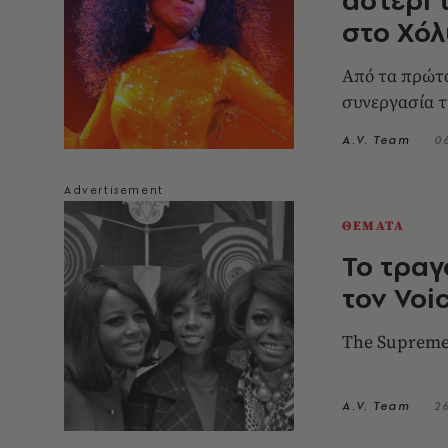
στο Χόλ
Από τα πρώτα
συνεργασία τ
A.V. Team
0
ΘΕΜΑΤΑ
Το τραγ
τον Voi
The Supremes
A.V. Team
2