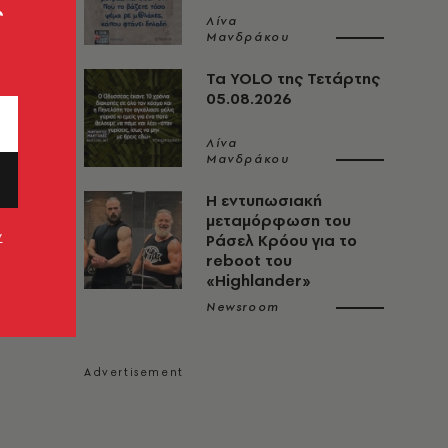
ς
Λίνα
Μανδράκου
Τα YOLO της Τετάρτης
05.08.2026
Λίνα
Μανδράκου
Η εντυπωσιακή
μεταμόρφωση του
ν
Ράσελ Κρόου για το
reboot του
«Highlander»
Newsroom