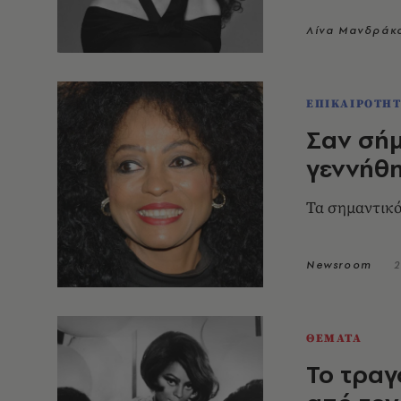
Λίνα Μανδράκ
ΕΠΙΚΑΙΡΟΤΗ
Σαν σήμ
γεννήθη
Τα σημαντικό
Newsroom
2
ΘΕΜΑΤΑ
Το τραγ