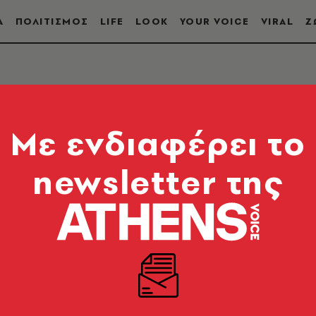
Α
ΠΟΛΙΤΙΣΜΟΣ
LIFE
LOOK
YOUR VOICE
VIRAL
Ζ
Mε ενδιαφέρει το
newsletter της