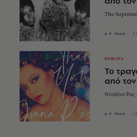
από τον
The Supreme
A.V. Team
31
ΘΕΜΑΤΑ
Το τραγ
από τον
Νταϊάνα Ρος 
A.V. Team
2