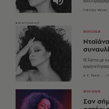
Καλλιμάρμα
Γιάννης Νένες
ΜΟΥΣΙΚΗ
Νταϊάνα
συναυλ
Η λίστα με τι
ερμηνεύτριας
A.V. Team
1
ΜΟΥΣΙΚΗ
Σαν σήμ
αστέρι 