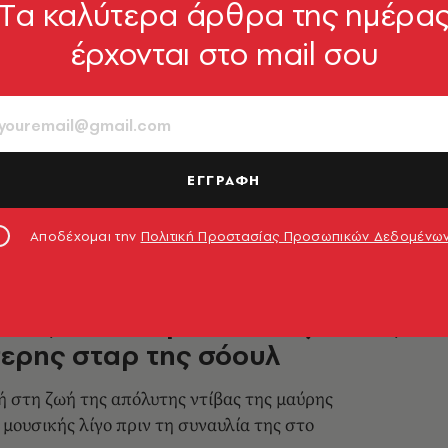
Tα καλύτερα άρθρα της ημέρα
έρχονται στο mail σου
ιακή η εμφάνιση της Νταϊάνα
ο Καλλιμάρμαρο
τές βρέθηκαν στην συναυλία της
ΕΓΓΡΑΦΗ
7.07.2025, 10:36
Αποδέχομαι την
Πολιτική Προστασίας Προσωπικών Δεδομένω
 Ρος: Η συναρπαστική ζωή της
ερης σταρ της σόουλ
 στη ζωή της απόλυτης ντίβας της μαύρης
 μουσικής λίγο πριν τη συναυλία της στο