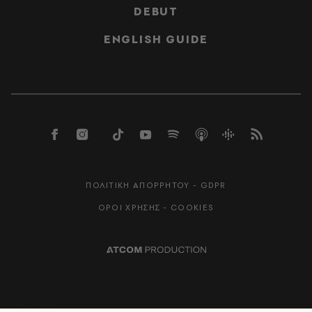
DEBUT
ENGLISH GUIDE
ΠΟΛΙΤΙΚΗ ΑΠΟΡΡΗΤΟΥ - GDPR
ΟΡΟΙ ΧΡΗΣΗΣ - COOKIES