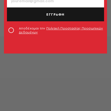
TV & MEDIA
Νέος πονοκέφαλος για την
Ελισάβετ: Κι άλλο διαζύγιο στο
ΕΓΓΡΑΦΗ
Μπάκιγχαμ
Newsroom
Αποδέχομαι την
Πολιτική Προστασίας Προσωπικών
Δεδομένων