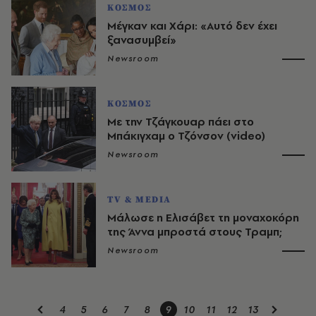
ΚΟΣΜΟΣ
Μέγκαν και Χάρι: «Αυτό δεν έχει
ξανασυμβεί»
Newsroom
ΚΟΣΜΟΣ
Με την Τζάγκουαρ πάει στο
Μπάκιγχαμ ο Τζόνσον (video)
Newsroom
TV & MEDIA
Μάλωσε η Ελισάβετ τη μοναχοκόρη
της Άννα μπροστά στους Τραμπ;
Newsroom
4
5
6
7
8
9
10
11
12
13