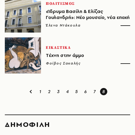
ΠΟΛΙΤΙΣΜΟΣ
«Ίδρυμα Βασίλη & Ελίζας
Γουλανδρή»: Νέο μουσείο, νέα εποχή
Έλενα Ντάκουλα
ΕΙΚΑΣΤΙΚΑ
Tέχνη στην άμμο
Φοίβος Σακαλής
1
2
3
4
5
6
7
8
ΔΗΜΟΦΙΛΗ