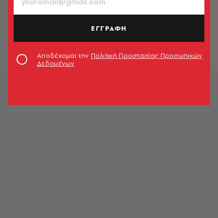
ΜΟΥΣΙΚΗ
Μιχάλης Δέλτα x ADAF 2025:
Ηλεκτρονικός παλμός στην καρδιά
ΕΓΓΡΑΦΗ
της Αθήνας!
A.V. Team
Αποδέχομαι την
Πολιτική Προστασίας Προσωπικών
Δεδομένων